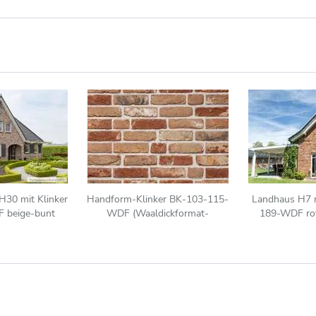
H30 mit Klinker
Handform-Klinker BK-103-115-
Landhaus H7 m
 beige-bunt
WDF (Waaldickformat-
189-WDF rot
Klinkerstein (WDF)) beige-bunt