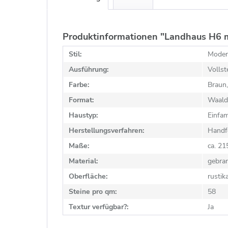
Produktinformationen "Landhaus H6 m
Stil:
Modern
Ausführung:
Vollst
Farbe:
Braun,
Format:
Waald
Haustyp:
Einfam
Herstellungsverfahren:
Handf
Maße:
ca. 2
Material:
gebra
Oberfläche:
rustik
Steine pro qm:
58
Textur verfügbar?:
Ja