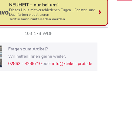
NEUHEIT – nur bei uns!
Dieses Haus mit verschiedenen Fugen-, Fenster- und
Dachfarben visualisieren
Textur kann runterladen werden
103-178-WDF
Fragen zum Artikel?
Wir helfen Ihnen gerne weiter.
02862 - 4288710
oder
info@klinker-profi.de