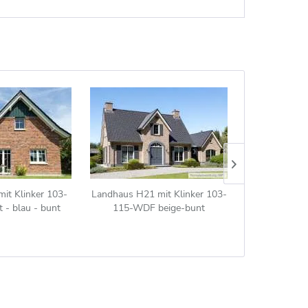
it Klinker 103-
Landhaus H21 mit Klinker 103-
Handform-Kli
 - blau - bunt
115-WDF beige-bunt
Modf (Modulfo
(ModF)) ora