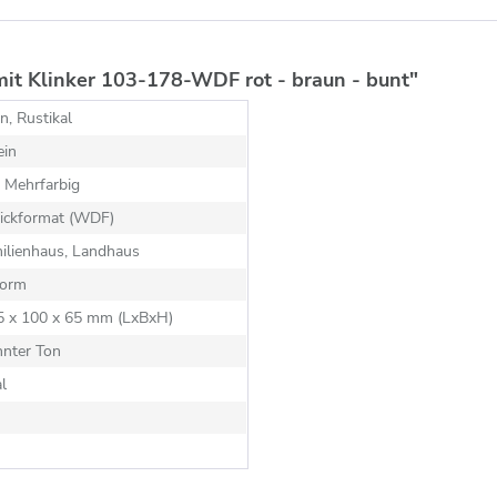
it Klinker 103-178-WDF rot - braun - bunt"
, Rustikal
ein
 Mehrfarbig
ickformat (WDF)
ilienhaus, Landhaus
orm
15 x 100 x 65 mm (LxBxH)
nnter Ton
al