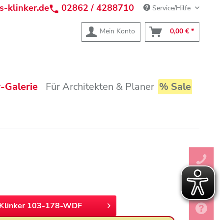
s-klinker.de
02862 / 4288710
Service/Hilfe
Mein Konto
0,00 € *
-Galerie
Für Architekten & Planer
% Sale
Klinker 103-178-WDF