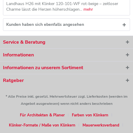
Landhaus H26 mit Klinker 120-101-WF rot-beige – zeitloser
Charme lässt die Herzen höherschlagen...
mehr
Kunden haben sich ebenfalls angesehen
Service & Beratung
Informationen
Informationen zu unserem Sortiment
Ratgeber
* Alle Preise inkl. gesetzl. Mehrwertsteuer zzgl. Lieferkosten (werden im
Angebot ausgewiesen) wenn nicht anders beschrieben
Für Architekten & Planer
Farben von Klinkern
Klinker-Formate / Maße von Klinkern
Mauerwerksverband