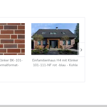
Klinker BK-101-
Einfamilienhaus H4 mit Klinker
Stadtvilla H5
ormalformat-
101-111-NF rot -blau - Kohle
102-WDF
(NF)) rot - blau