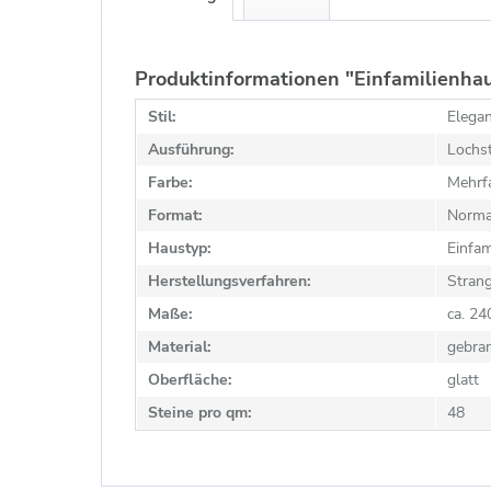
Produktinformationen "Einfamilienhau
Stil:
Elegan
Ausführung:
Lochst
Farbe:
Mehrfa
Format:
Norma
Haustyp:
Einfam
Herstellungsverfahren:
Stran
Maße:
ca. 2
Material:
gebra
Oberfläche:
glatt
Steine pro qm:
48