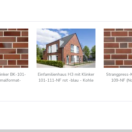
inker BK-101-
Einfamilienhaus H3 mit Klinker
Strangpress-
malformat-
101-111-NF rot -blau - Kohle
109-NF (N
F)) rot - bunt
Klinkerstein 