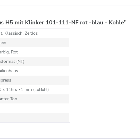
s H5 mit Klinker 101-111-NF rot -blau - Kohle"
t, Klassisch, Zeitlos
ein
rbig, Rot
lformat (NF)
ilienhaus
gpress
40 x 115 x 71 mm (LxBxH)
nnter Ton