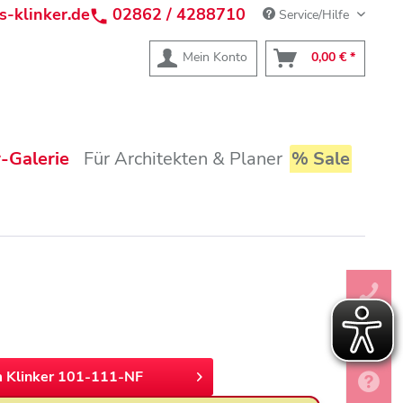
s-klinker.de
02862 / 4288710
Service/Hilfe
Mein Konto
0,00 € *
-Galerie
Für Architekten & Planer
% Sale
 Klinker 101-111-NF