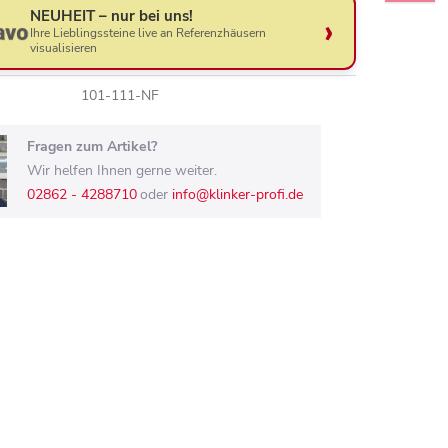
NEUHEIT – nur bei uns!
Ihre Lieblingssteine live an Referenzhäusern
visualisieren
101-111-NF
Fragen zum Artikel?
Wir helfen Ihnen gerne weiter.
02862 - 4288710
oder
info@klinker-profi.de