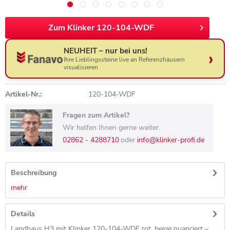
Zum Klinker 120-104-WDF
NEUHEIT – nur bei uns!
Ihre Lieblingssteine live an Referenzhäusern
visualisieren
Artikel-Nr.:
120-104-WDF
Fragen zum Artikel?
Wir helfen Ihnen gerne weiter.
02862 - 4288710
oder
info@klinker-profi.de
Beschreibung
mehr
Details
Landhaus H3 mit Klinker 120-104-WDF rot, beige nuanciert –