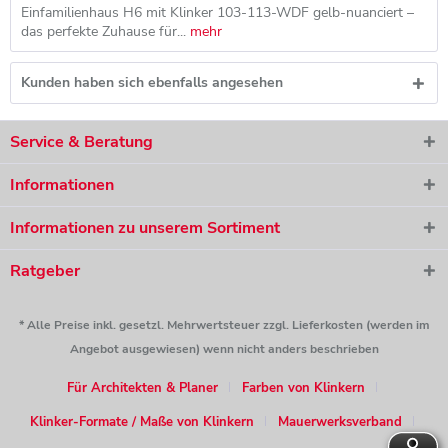
Einfamilienhaus H6 mit Klinker 103-113-WDF gelb-nuanciert –
das perfekte Zuhause für...
mehr
Kunden haben sich ebenfalls angesehen
Service & Beratung
Informationen
Informationen zu unserem Sortiment
Ratgeber
* Alle Preise inkl. gesetzl. Mehrwertsteuer zzgl. Lieferkosten (werden im
Angebot ausgewiesen) wenn nicht anders beschrieben
Für Architekten & Planer
Farben von Klinkern
Klinker-Formate / Maße von Klinkern
Mauerwerksverband