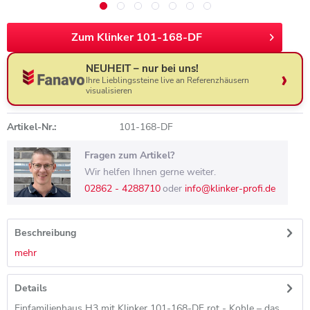
Zum Klinker 101-168-DF
NEUHEIT – nur bei uns!
Ihre Lieblingssteine live an Referenzhäusern
visualisieren
Artikel-Nr.:
101-168-DF
Fragen zum Artikel?
Wir helfen Ihnen gerne weiter.
02862 - 4288710
oder
info@klinker-profi.de
Beschreibung
mehr
Details
Einfamilienhaus H3 mit Klinker 101-168-DF rot - Kohle – das