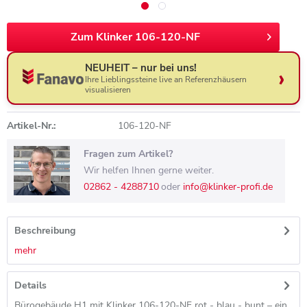
Zum Klinker 106-120-NF
NEUHEIT – nur bei uns!
Ihre Lieblingssteine live an Referenzhäusern
visualisieren
Artikel-Nr.:
106-120-NF
Fragen zum Artikel?
Wir helfen Ihnen gerne weiter.
02862 - 4288710
oder
info@klinker-profi.de
Beschreibung
mehr
Details
Bürogebäude H1 mit Klinker 106-120-NF rot - blau - bunt – ein