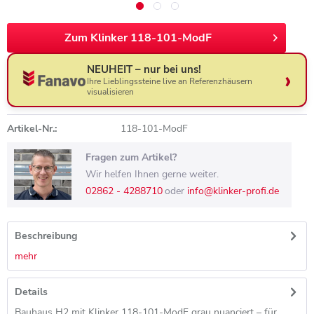
Zum Klinker 118-101-ModF
NEUHEIT – nur bei uns!
Ihre Lieblingssteine live an Referenzhäusern
visualisieren
Artikel-Nr.:
118-101-ModF
Fragen zum Artikel?
Wir helfen Ihnen gerne weiter.
02862 - 4288710
oder
info@klinker-profi.de
Beschreibung
mehr
Details
Bauhaus H2 mit Klinker 118-101-ModF grau nuanciert – für