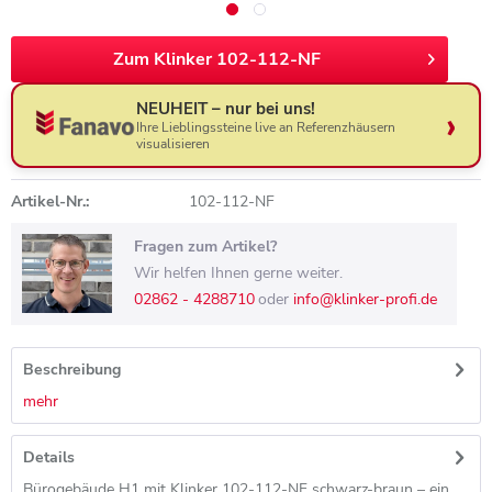
Zum Klinker 102-112-NF
NEUHEIT – nur bei uns!
Ihre Lieblingssteine live an Referenzhäusern
visualisieren
Artikel-Nr.:
102-112-NF
Fragen zum Artikel?
Wir helfen Ihnen gerne weiter.
02862 - 4288710
oder
info@klinker-profi.de
Beschreibung
mehr
Details
Bürogebäude H1 mit Klinker 102-112-NF schwarz-braun – ein