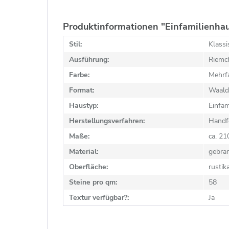
Produktinformationen "Einfamilienha
Stil:
Klassi
Ausführung:
Riemc
Farbe:
Mehrfa
Format:
Waald
Haustyp:
Einfam
Herstellungsverfahren:
Handf
Maße:
ca. 2
Material:
gebra
Oberfläche:
rustik
Steine pro qm:
58
Textur verfügbar?:
Ja