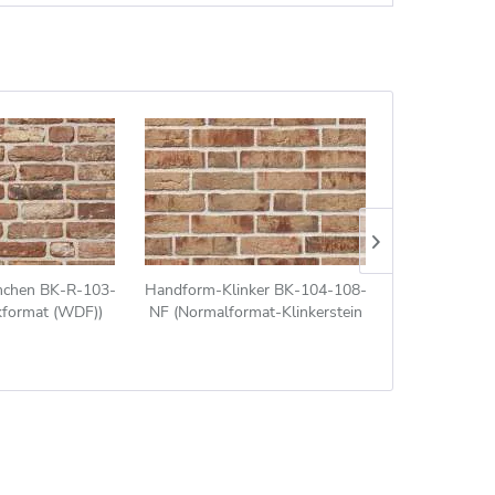
chen BK-R-103-
Handform-Klinker BK-104-108-
Einfamlienhau
kformat (WDF))
NF (Normalformat-Klinkerstein
104-108
nuanciert
(NF)) rot-bunt
rriemchen)