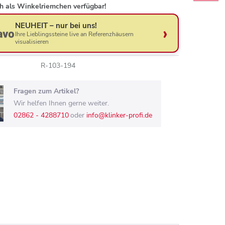
h als Winkelriemchen verfügbar!
NEUHEIT – nur bei uns!
Ihre Lieblingssteine live an Referenzhäusern
visualisieren
R-103-194
Fragen zum Artikel?
Wir helfen Ihnen gerne weiter.
02862 - 4288710
oder
info@klinker-profi.de