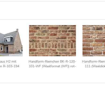
haus H2 mit
Handform-Riemchen BK-R-120-
Handform-Riem
en R-103-194
101-WF (Waalformat (WF)) rot-
111 (Waaldic
 braun
beige (Klinkerriemchen)
gelb - 
(Klinke