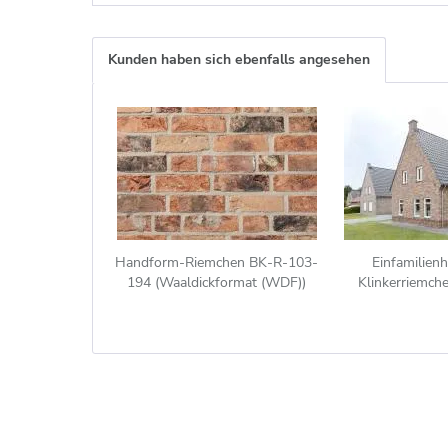
Kunden haben sich ebenfalls angesehen
Handform-Riemchen BK-R-103-
Einfamilien
194 (Waaldickformat (WDF))
Klinkerriemch
beige - braun (Klinkerriemchen)
beige -