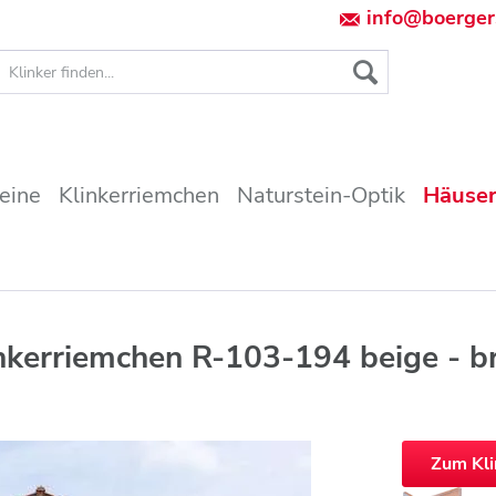
info@boerger
teine
Klinkerriemchen
Naturstein-Optik
Häuser
inkerriemchen R-103-194 beige - b
Zum Kl