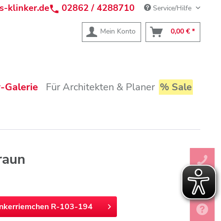
s-klinker.de
02862 / 4288710
Service/Hilfe
Mein Konto
0,00 € *
-Galerie
Für Architekten & Planer
% Sale
raun
inkerriemchen R-103-194