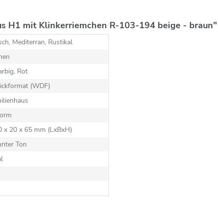
us H1 mit Klinkerriemchen R-103-194 beige - braun"
sch, Mediterran, Rustikal
hen
rbig, Rot
ickformat (WDF)
ilienhaus
orm
10 x 20 x 65 mm (LxBxH)
nnter Ton
al