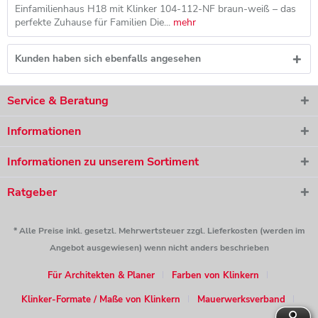
Einfamilienhaus H18 mit Klinker 104-112-NF braun-weiß – das
perfekte Zuhause für Familien Die...
mehr
Kunden haben sich ebenfalls angesehen
Service & Beratung
Informationen
Informationen zu unserem Sortiment
Ratgeber
* Alle Preise inkl. gesetzl. Mehrwertsteuer zzgl. Lieferkosten (werden im
Angebot ausgewiesen) wenn nicht anders beschrieben
Für Architekten & Planer
Farben von Klinkern
Klinker-Formate / Maße von Klinkern
Mauerwerksverband