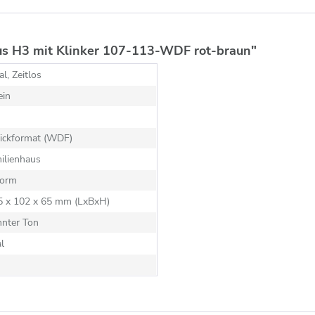
us H3 mit Klinker 107-113-WDF rot-braun"
al, Zeitlos
ein
ickformat (WDF)
ilienhaus
orm
15 x 102 x 65 mm (LxBxH)
nnter Ton
al