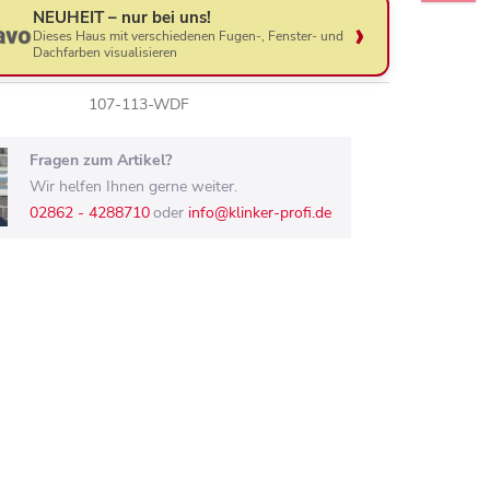
NEUHEIT – nur bei uns!
Dieses Haus mit verschiedenen Fugen-, Fenster- und
Dachfarben visualisieren
107-113-WDF
Fragen zum Artikel?
Wir helfen Ihnen gerne weiter.
02862 - 4288710
oder
info@klinker-profi.de