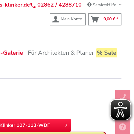
s-klinker.de
02862 / 4288710
Service/Hilfe
Mein Konto
0,00 € *
-Galerie
Für Architekten & Planer
% Sale
Klinker 107-113-WDF