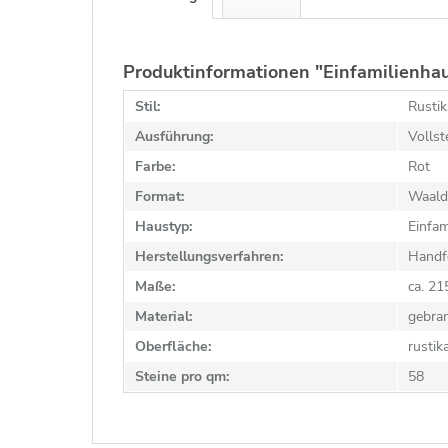
Produktinformationen "Einfamilienha
Stil:
Rustik
Ausführung:
Vollst
Farbe:
Rot
Format:
Waald
Haustyp:
Einfam
Herstellungsverfahren:
Handf
Maße:
ca. 2
Material:
gebra
Oberfläche:
rustik
Steine pro qm:
58