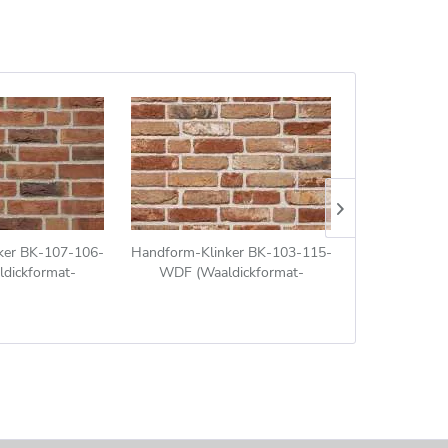
ker BK-107-106-
Handform-Klinker BK-103-115-
Handform-Kli
dickformat-
WDF (Waaldickformat-
WDF (Waa
(WDF)) rot-braun
Klinkerstein (WDF)) beige-bunt
Klinkerstein (