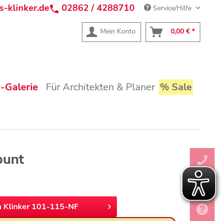
s-klinker.de
02862 / 4288710
Service/Hilfe
Mein Konto
0,00 € *
-Galerie
Für Architekten & Planer
% Sale
bunt
 Klinker 101-115-NF