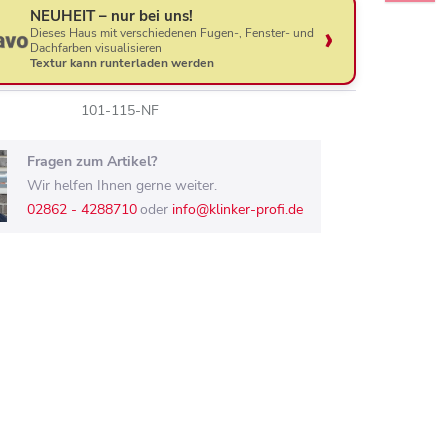
NEUHEIT – nur bei uns!
Dieses Haus mit verschiedenen Fugen-, Fenster- und
Dachfarben visualisieren
Textur kann runterladen werden
101-115-NF
Fragen zum Artikel?
Wir helfen Ihnen gerne weiter.
02862 - 4288710
oder
info@klinker-profi.de