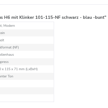
s H6 mit Klinker 101-115-NF schwarz - blau -bunt"
nt, Modern
ein
zit
lformat (NF)
ilienhaus
gpress
40 x 115 x 71 mm (LxBxH)
nnter Ton