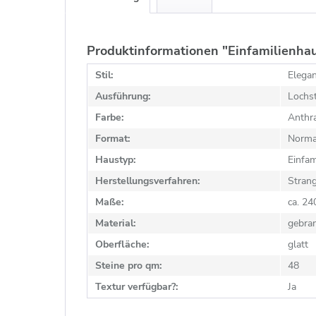
Produktinformationen "Einfamilienhau
Stil:
Elega
Ausführung:
Lochst
Farbe:
Anthra
Format:
Norma
Haustyp:
Einfam
Herstellungsverfahren:
Stran
Maße:
ca. 2
Material:
gebra
Oberfläche:
glatt
Steine pro qm:
48
Textur verfügbar?:
Ja