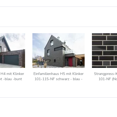
 H4 mit Klinker
Einfamilienhaus H5 mit Klinker
Strangpress-
t -blau -bunt
101-115-NF schwarz - blau -
101-NF (N
bunt
Klinkerstein (