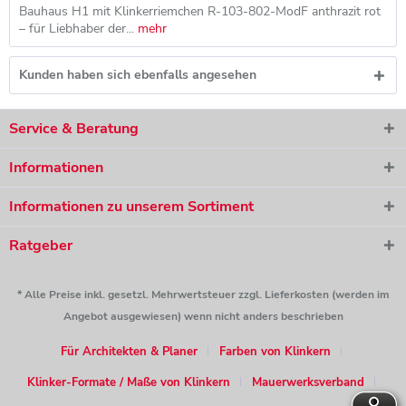
Bauhaus H1 mit Klinkerriemchen R-103-802-ModF anthrazit rot
– für Liebhaber der...
mehr
Kunden haben sich ebenfalls angesehen
Service & Beratung
Informationen
Informationen zu unserem Sortiment
Ratgeber
* Alle Preise inkl. gesetzl. Mehrwertsteuer zzgl. Lieferkosten (werden im
Angebot ausgewiesen) wenn nicht anders beschrieben
Für Architekten & Planer
Farben von Klinkern
Klinker-Formate / Maße von Klinkern
Mauerwerksverband