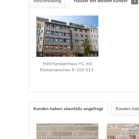
Beschreibung
Häuser mit diesem Klinker
1
Mehrfamilienhaus H1 mit
Klinkerriemchen R-103-513-
ModF grau nuanciert
Kunden haben ebenfalls angefragt
Kunden hab