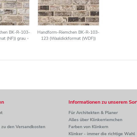
chen BK-R-103-
Handform-Riemchen BK-R-103-
at (NF)) grau -
123 (Waaldickformat (WDF))
Klinkerriemchen)
grau-bunt (Klinkerriemchen)
en
Informationen zu unserem Sor
ht
Für Architekten & Planer
Alles über Klinkerriemchen
n zu den Versandkosten
Farben von Klinkern
Klinker - immer die richtige Wahl