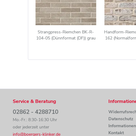
Strangpress-Riemchen BK-R-
Handform-Riem
104-05 (Dünnformat (DF)) grau
162 (Normalform
beige (Klinkerriemchen)
weiß nuanciert (
Service & Beratung
Information
02862 - 4288710
Widerrufsrec
Datenschutz
Mo.-Fr.: 8:30-16:30 Uhr
Informatione
oder jederzeit unter
Kontakt
info@boergers-klinker.de