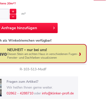
tens 20m²?
m²
r
Anfrage hinzufügen
h als Winkelriemchen verfügbar!
NEUHEIT – nur bei uns!
Diesen Stein am echten Haus in verschiedenen Fugen-,
Fenster- und Dachfarben visualisieren
R-103-513-ModF
Fragen zum Artikel?
Wir helfen Ihnen gerne weiter.
02862 - 4288710
oder
info@klinker-profi.de