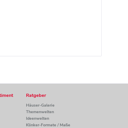
timent
Ratgeber
Häuser-Galerie
Themenwelten
Ideenwelten
Klinker-Formate / Maße