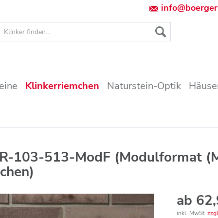
info@boerger
eine
Klinkerriemchen
Naturstein-Optik
Häuser
-R-103-513-ModF (Modulformat (
mchen)
ab 62,
inkl. MwSt.
zzg