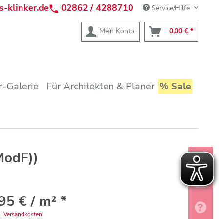
s-klinker.de
02862 / 4288710
Service/Hilfe
Mein Konto
0,00 € *
-Galerie
Für Architekten & Planer
% Sale
ModF))
95 € / m² *
l. Versandkosten