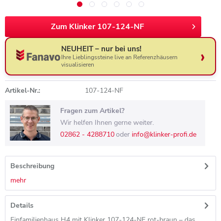
Zum Klinker 107-124-NF
NEUHEIT – nur bei uns!
Ihre Lieblingssteine live an Referenzhäusern
visualisieren
Artikel-Nr.:
107-124-NF
Fragen zum Artikel?
Wir helfen Ihnen gerne weiter.
02862 - 4288710
oder
info@klinker-profi.de
Beschreibung
mehr
Details
Einfamilienhaus H4 mit Klinker 107-124-NF rot-braun – das