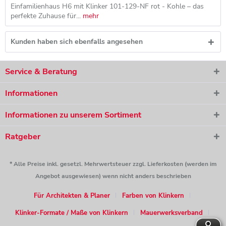
Einfamilienhaus H6 mit Klinker 101-129-NF rot - Kohle – das
perfekte Zuhause für...
mehr
Kunden haben sich ebenfalls angesehen
Service & Beratung
Informationen
Informationen zu unserem Sortiment
Ratgeber
* Alle Preise inkl. gesetzl. Mehrwertsteuer zzgl. Lieferkosten (werden im
Angebot ausgewiesen) wenn nicht anders beschrieben
Für Architekten & Planer
Farben von Klinkern
Klinker-Formate / Maße von Klinkern
Mauerwerksverband