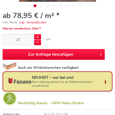
ab 78,95 € / m² *
inkl. MwSt.
zzgl. Versandkosten
Warum mindestens 20m²?
m²
Zur
Anfrage hinzufügen
Auch als Winkelriemchen verfügbar!
NEUHEIT – nur bei uns!
Ihre Lieblingssteine live an Referenzhäusern
visualisieren
Nachhaltig Bauen - 100% Natur-Klinker
Artikel-Nr.:
R-117-211-DF