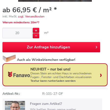
ab 66,95 € / m² *
inkl. MwSt.
zzgl. Versandkosten
Warum mindestens 20m²?
m²
Zur
Anfrage hinzufügen
Auch als Winkelriemchen verfügbar!
NEUHEIT – nur bei uns!
Diesen Stein am echten Haus in verschiedenen
Fugen-, Fenster- und Dachfarben visualisieren
Textur kann runterladen werden
Artikel-Nr.:
R-101-27-DF
Fragen zum Artikel?
Wir helfen Ihnen gerne weiter.