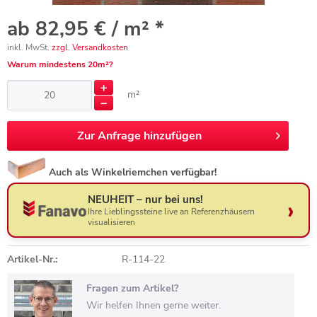
ab 82,95 € / m² *
inkl. MwSt.
zzgl. Versandkosten
Warum mindestens 20m²?
m²
Zur
Anfrage hinzufügen
Auch als Winkelriemchen verfügbar!
NEUHEIT – nur bei uns!
Ihre Lieblingssteine live an Referenzhäusern
visualisieren
Artikel-Nr.:
R-114-22
Fragen zum Artikel?
Wir helfen Ihnen gerne weiter.