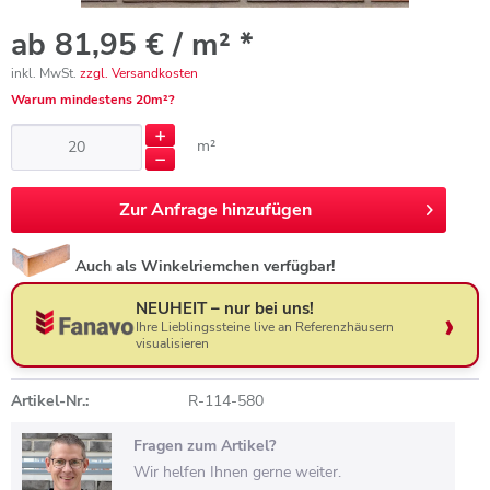
ab 81,95 € / m² *
inkl. MwSt.
zzgl. Versandkosten
Warum mindestens 20m²?
m²
Zur
Anfrage hinzufügen
Auch als Winkelriemchen verfügbar!
NEUHEIT – nur bei uns!
Ihre Lieblingssteine live an Referenzhäusern
visualisieren
Artikel-Nr.:
R-114-580
Fragen zum Artikel?
Wir helfen Ihnen gerne weiter.