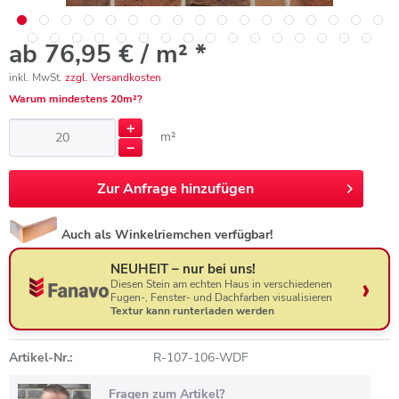
ab 76,95 € / m² *
inkl. MwSt.
zzgl. Versandkosten
Warum mindestens 20m²?
m²
Zur
Anfrage hinzufügen
Auch als Winkelriemchen verfügbar!
NEUHEIT – nur bei uns!
Diesen Stein am echten Haus in verschiedenen
Fugen-, Fenster- und Dachfarben visualisieren
Textur kann runterladen werden
Artikel-Nr.:
R-107-106-WDF
Fragen zum Artikel?