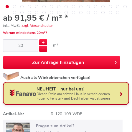
ab 91,95 € / m² *
inkl. MwSt.
zzgl. Versandkosten
Warum mindestens 20m²?
m²
Zur
Anfrage hinzufügen
Auch als Winkelriemchen verfügbar!
NEUHEIT – nur bei uns!
Diesen Stein am echten Haus in verschiedenen
Fugen-, Fenster- und Dachfarben visualisieren
Artikel-Nr.:
R-120-109-WDF
Fragen zum Artikel?