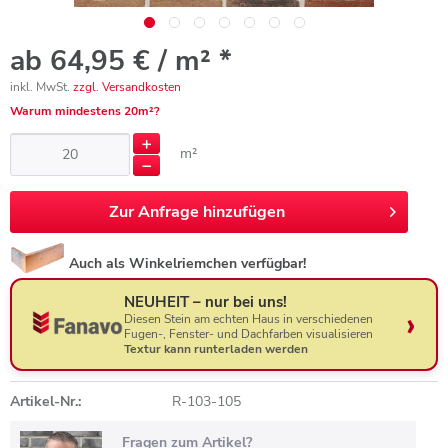
ab 64,95 € / m² *
inkl. MwSt.
zzgl. Versandkosten
Warum mindestens 20m²?
m²
Zur
Anfrage hinzufügen
Auch als Winkelriemchen verfügbar!
NEUHEIT – nur bei uns!
Diesen Stein am echten Haus in verschiedenen
Fugen-, Fenster- und Dachfarben visualisieren
Textur kann runterladen werden
Artikel-Nr.:
R-103-105
Fragen zum Artikel?