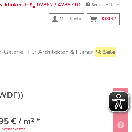
s-klinker.de
02862 / 4288710
Service/Hilfe
Mein Konto
0,00 € *
-Galerie
Für Architekten & Planer
% Sale
(WDF))
95 € / m² *
l. Versandkosten