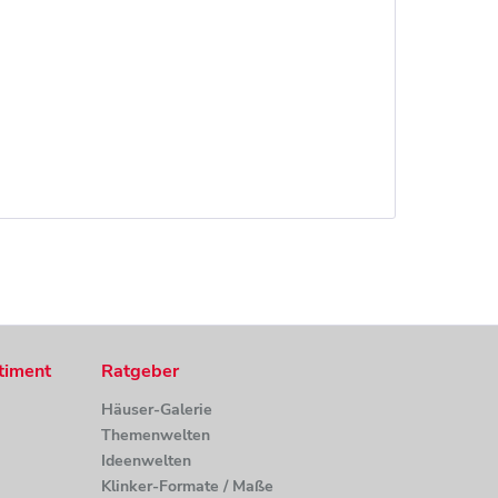
timent
Ratgeber
Häuser-Galerie
Themenwelten
Ideenwelten
Klinker-Formate / Maße