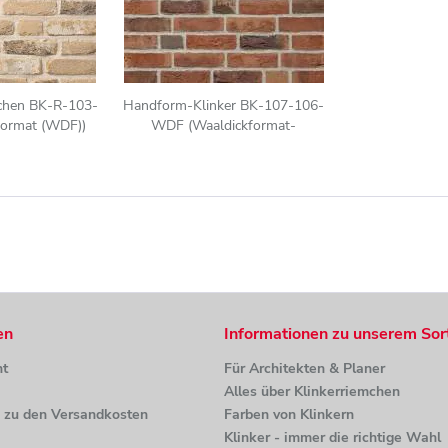
chen BK-R-103-
Handform-Klinker BK-107-106-
format (WDF))
WDF (Waaldickformat-
nuanciert...
Klinkerstein (WDF)) rot-braun
en
Informationen zu unserem Sor
ht
Für Architekten & Planer
Alles über Klinkerriemchen
n zu den Versandkosten
Farben von Klinkern
Klinker - immer die richtige Wahl