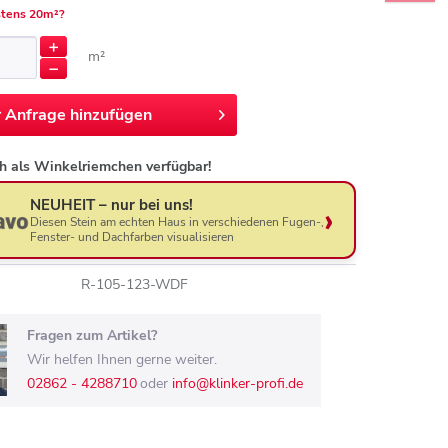
tens 20m²?
m²
r
Anfrage hinzufügen
h als Winkelriemchen verfügbar!
NEUHEIT – nur bei uns!
Diesen Stein am echten Haus in verschiedenen Fugen-,
Fenster- und Dachfarben visualisieren
R-105-123-WDF
Fragen zum Artikel?
Wir helfen Ihnen gerne weiter.
02862 - 4288710
oder
info@klinker-profi.de