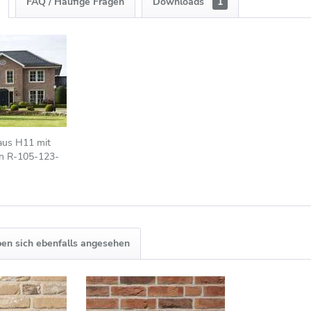
FAQ / Häufige Fragen
Downloads
1
aus H11 mit
en R-105-123-
eige - bunt
en sich ebenfalls angesehen