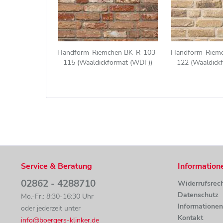
Handform-Riemchen BK-R-103-
Handform-Riem
115 (Waaldickformat (WDF))
122 (Waaldick
beige-bunt (Klinkerriemchen)
gelb - weiß 
Service & Beratung
Information
02862 - 4288710
Widerrufsrec
Datenschutz
Mo.-Fr.: 8:30-16:30 Uhr
Informatione
oder jederzeit unter
Kontakt
info@boergers-klinker.de