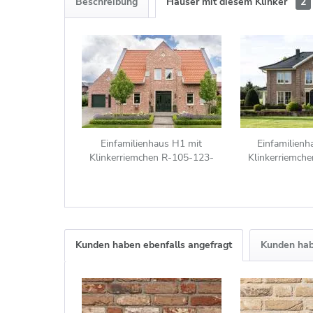
Beschreibung
Häuser mit diesem Klinker
2
Einfamilienhaus H1 mit
Einfamilienh
Klinkerriemchen R-105-123-
Klinkerriemch
WDF rot - beige - bunt
WDF rot - b
Kunden haben ebenfalls angefragt
Kunden hab