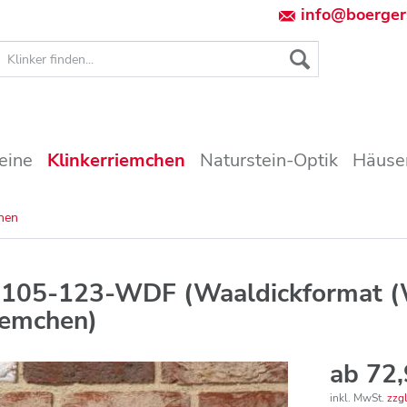
info@boerger
eine
Klinkerriemchen
Naturstein-Optik
Häuser
chen
-105-123-WDF (Waaldickformat 
riemchen)
ab 72,
inkl. MwSt.
zzg