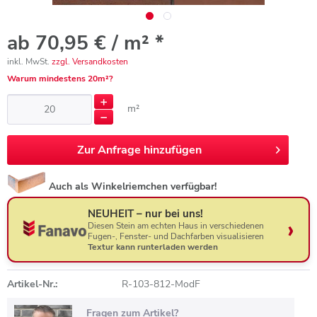
ab 70,95 € / m² *
inkl. MwSt.
zzgl. Versandkosten
Warum mindestens 20m²?
m²
Zur
Anfrage hinzufügen
Auch als Winkelriemchen verfügbar!
NEUHEIT – nur bei uns!
Diesen Stein am echten Haus in verschiedenen
Fugen-, Fenster- und Dachfarben visualisieren
Textur kann runterladen werden
Artikel-Nr.:
R-103-812-ModF
Fragen zum Artikel?