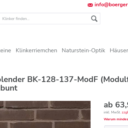
info@boerger
teine
Klinkerriemchen
Naturstein-Optik
Häuser
erblender BK-128-137-ModF (Modul
 bunt
ab 63,
inkl. MwSt.
zzg
Warum mindes