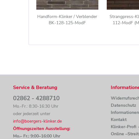
Handform-Klinker / Verblender
Strangpress-Kl
BK-128-125-ModF
112-ModF (M
(Modulformat-Klinkerstein
Klinkerstein (Mo
(ModF)) dunkelrot bunt
naunc
Service & Beratung
Information
02862 - 4288710
Widerrufsrec
Datenschutz
Mo.-Fr.: 8:30-16:30 Uhr
Informatione
oder jederzeit unter
Kontakt
info@boergers-klinker.de
Klinker-Profi
Öffnungszeiten Ausstellung:
Online –Strei
Mo.– Fr.: 9:00–16:00 Uhr