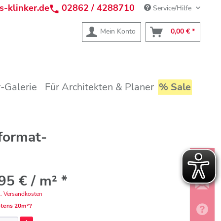
s-klinker.de
02862 / 4288710
Service/Hilfe
Mein Konto
0,00 € *
-Galerie
Für Architekten & Planer
% Sale
format-
95 € / m² *
l. Versandkosten
tens 20m²?