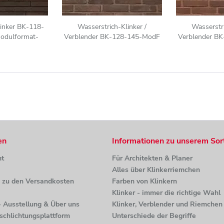
inker BK-118-
Wasserstrich-Klinker /
Wasserstri
odulformat-
Verblender BK-128-145-ModF
Verblender B
dF)) braun, grau
(Modulformat-Klinkerstein
(Modulforma
iert
(ModF)) rot braun bunt
(ModF))
en
Informationen zu unserem Sor
ht
Für Architekten & Planer
Alles über Klinkerriemchen
n zu den Versandkosten
Farben von Klinkern
Klinker - immer die richtige Wahl
 - Ausstellung & Über uns
Klinker, Verblender und Riemchen 
tschlichtungsplattform
Unterschiede der Begriffe