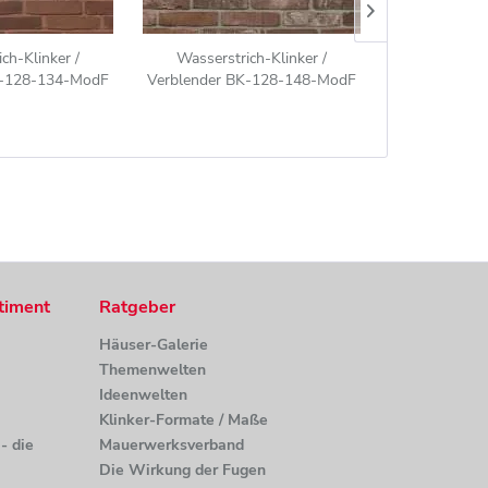
ch-Klinker /
Wasserstrich-Klinker /
Wasserstr
K-128-134-ModF
Verblender BK-128-148-ModF
Verblender 
t-Klinkerstein
(Modulformat-Klinkerstein
(Modulform
 rot bunt
(ModF)) braun bunt
(ModF)
timent
Ratgeber
Häuser-Galerie
Themenwelten
Ideenwelten
Klinker-Formate / Maße
- die
Mauerwerksverband
Die Wirkung der Fugen