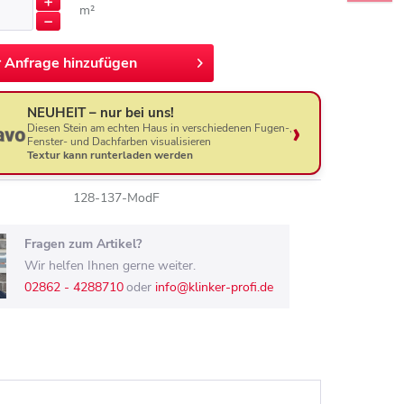
m²
r
Anfrage hinzufügen
NEUHEIT – nur bei uns!
Diesen Stein am echten Haus in verschiedenen Fugen-,
Fenster- und Dachfarben visualisieren
Textur kann runterladen werden
128-137-ModF
Fragen zum Artikel?
Wir helfen Ihnen gerne weiter.
02862 - 4288710
oder
info@klinker-profi.de