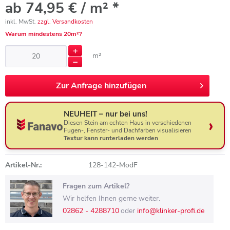
ab 74,95 € / m² *
inkl. MwSt.
zzgl. Versandkosten
Warum mindestens 20m²?
m²
Zur
Anfrage hinzufügen
NEUHEIT – nur bei uns!
Diesen Stein am echten Haus in verschiedenen
Fugen-, Fenster- und Dachfarben visualisieren
Textur kann runterladen werden
Artikel-Nr.:
128-142-ModF
Fragen zum Artikel?
Wir helfen Ihnen gerne weiter.
02862 - 4288710
oder
info@klinker-profi.de