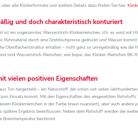
 über alle Klinkerformate und weitere Details dazu finden Sie hier:
Klink
ßig und doch charakteristisch konturiert
ist ein sogenanntes Wasserstrich-Klinkerriemchen, d.h. es wird mit Hil
s Rohmaterial durch eine Drehtischpresse gedrückt und Wasser kommt z
che Oberflächenstruktur erhalten – nicht ganz so unregelmäßig wie die Ha
nd sind Wasserstrich-Riemchen, wie bspw. das Klinker-Riemchen BK-R-10
it vielen positiven Eigenschaften
s Ton hergestellt – ein Naturstoff, der schon seit vielen Jahrhunderten
 zum Einsatz kommt. Mit den Eigenschaften des eingesetzten Rohstoffs 
iesem Klinkerriemchen in der Farbe braun nuanciert), aber auch andere 
s spätere Ergebnis beeinflussen. Neben dem Rohstoff werden die weit
ie Brenntemperatur bestimmt.