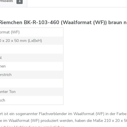
nloads
1
Riemchen BK-R-103-460 (Waalformat (WF)) braun nu
ormat (WF)
10 x 20 x 50 mm (LxBxH)
al
hen
rstrich
nnter Ton
sch
 ist ein sogenannter Flachverblender im Waalformat (WF) in der Farb
ie im Waalformat (WF) produziert werden, haben die Maße 210 x 20 x 