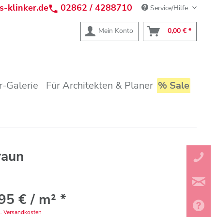
s-klinker.de
02862 / 4288710
Service/Hilfe
Mein Konto
0,00 € *
-Galerie
Für Architekten & Planer
% Sale
raun
95 € / m² *
l. Versandkosten