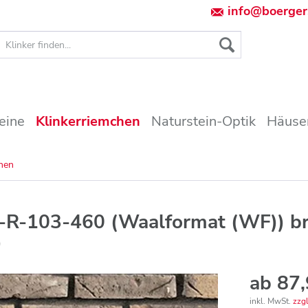
info@boerger
eine
Klinkerriemchen
Naturstein-Optik
Häuser
chen
-R-103-460 (Waalformat (WF)) b
)
ab 87,
inkl. MwSt.
zzg