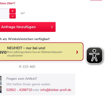
tens 20m²?
m²
r
Anfrage hinzufügen
h als Winkelriemchen verfügbar!
NEUHEIT – nur bei uns!
Ihre Lieblingssteine live an Referenzhäusern
visualisieren
R-103-460
Fragen zum Artikel?
Wir helfen Ihnen gerne weiter.
02862 - 4288710
oder
info@klinker-profi.de