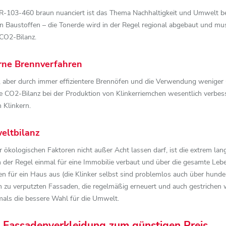
-R-103-460 braun nuanciert ist das Thema Nachhaltigkeit und Umwelt b
 Baustoffen – die Tonerde wird in der Regel regional abgebaut und mus
 CO2-Bilanz.
rne Brennverfahren
 aber durch immer effizientere Brennöfen und die Verwendung weniger 
 die CO2-Bilanz bei der Produktion von Klinkerriemchen wesentlich verbes
 Klinkern.
eltbilanz
er ökologischen Faktoren nicht außer Acht lassen darf, ist die extrem 
n der Regel einmal für eine Immobilie verbaut und über die gesamte Le
n für ein Haus aus (die Klinker selbst sind problemlos auch über hunde
h zu verputzten Fassaden, die regelmäßig erneuert und auch gestriche
als die bessere Wahl für die Umwelt.
ge Fassadenverkleidung zum günstigen Preis