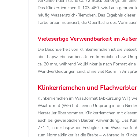
verklinkernder Fläche ca. 72 Stück benötigt, um ei
Das Klinkerriemchen R-103-460 wird aus gebranntem
häufig Wasserstrich-Riemchen. Das Ergebnis dieser
Farbe braun nuanciert, die Oberfläche des Vormauer-
Vieleseitige Verwendbarkeit im Auße
Die Besonderheit von Klinkerriemchen ist die viels
aber bspw. ebenso bei älteren Immobilien bzw. Umg
ca. 20 mm, während Vollklinker je nach Format eine
Wandverkleidungen sind, ohne viel Raum in Anspru
Klinkerriemchen und Flachverbl
Klinkerriemchen im Waalformat (Abkürzung WF) werd
Waalformat (WF) hat seinen Ursprung in den Nieder
Hersteller übernommen. Klinkerriemchen mit diesem
auch bei gewerblichen Bauten Anwendung. Das Klink
771-1, in der bspw. die Festigkeit und Wasseraufn
zum Normalklinker ist die Breite – während in Kli