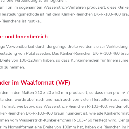
ne schöne Verblendung zu ermöglichen.
 Ton im sogenannten Wasserstrich-Verfahren produziert, diese Klinke
 Herstellungsmethode ist mit dem Klinker-Riemchen BK-R-103-460 braun
Riemchens ist rustikal.
n- und Innenbereich
eitige Verwendbarkeit durch die geringe Breite werden sie zur Verkleidu
estaltung von Putzfasseden. Das Klinker-Riemchen BK-R-103-460 braun n
 Breite von 100-120mm haben, so dass Klinkerriemchen für Innenräume d
ch zu nehmen.
ender im Waalformat (WF)
en in den Maßen 210 x 20 x 50 mm produziert, so dass man pro m² 75 K
landen, wurde aber nach und nach auch von vielen Herstellern aus ande
 Format, wie bspw. das Wasserstrich-Riemchen R-103-460, werden oftma
er-Riemchen BK-R-103-460 braun nuanciert ist, wie alle Klinkerformat
ahmen vom Wasserstrich-Klinkeriemchen R-103-460 festlegt wird. Der g
nker im Normalformat eine Breite von 100mm hat, haben die Riemchen im