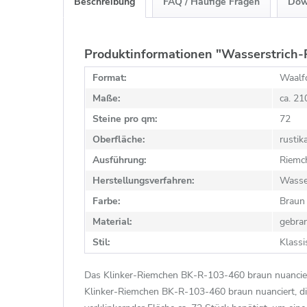
Beschreibung
FAQ / Häufige Fragen
Dow
Produktinformationen "Wasserstrich-
Format:
Waalf
Maße:
ca. 2
Steine pro qm:
72
Oberfläche:
rustik
Ausführung:
Riemc
Herstellungsverfahren:
Wasse
Farbe:
Braun
Material:
gebra
Stil:
Klassi
Das Klinker-Riemchen BK-R-103-460 braun nuanciert
Klinker-Riemchen BK-R-103-460 braun nuanciert, d