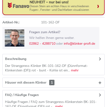
NEUHEIT – nur bei uns!
Diesen Stein am echten Haus in verschiedenen
Fugen-, Fenster- und Dachfarben visualisieren
Artikel-Nr.:
101-162-DF
Fragen zum Artikel?
Wir helfen Ihnen gerne weiter.
02862 - 4288710
oder
info@klinker-profi.de
Beschreibung
Der Strangpress-Klinker BK-101-162-DF (Dünnformat-
Klinkerstein (DF)) rot - bunt - Kohle ist ein...
mehr
Häuser mit diesem Klinker
1
FAQ / Häufige Fragen
Häufige Fragen / FAQ zum Strangpress-Klinkerstein BK-101-
162-DF (Dünnformat (DF)) rot -...
mehr