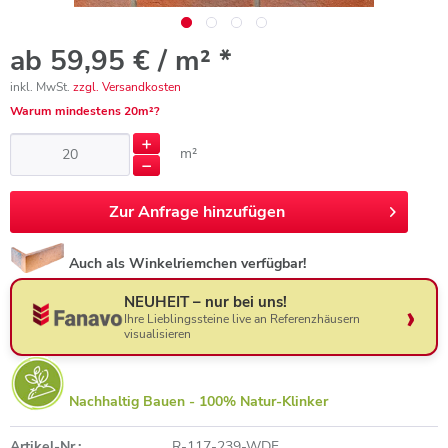
ab 59,95 € / m² *
inkl. MwSt.
zzgl. Versandkosten
Warum mindestens 20m²?
m²
Zur
Anfrage hinzufügen
Auch als Winkelriemchen verfügbar!
NEUHEIT – nur bei uns!
Ihre Lieblingssteine live an Referenzhäusern
visualisieren
Nachhaltig Bauen - 100% Natur-Klinker
Artikel-Nr.:
R-117-239-WDF