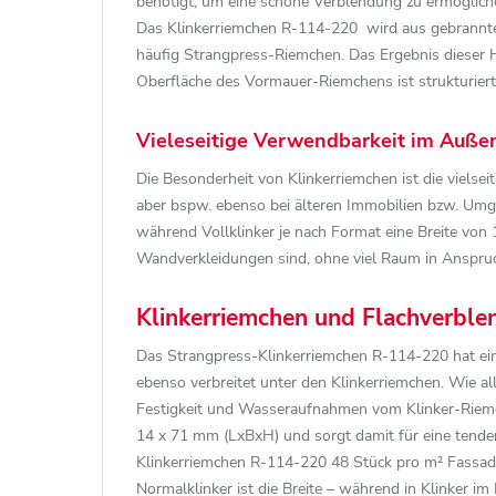
benötigt, um eine schöne Verblendung zu ermöglich
Das Klinkerriemchen R-114-220 wird aus gebranntem
häufig Strangpress-Riemchen. Das Ergebnis dieser 
Oberfläche des Vormauer-Riemchens ist strukturiert
Vieleseitige Verwendbarkeit im Auße
Die Besonderheit von Klinkerriemchen ist die viels
aber bspw. ebenso bei älteren Immobilien bzw. Umg
während Vollklinker je nach Format eine Breite von
Wandverkleidungen sind, ohne viel Raum in Anspru
Klinkerriemchen und Flachverble
Das Strangpress-Klinkerriemchen R-114-220 hat ein 
ebenso verbreitet unter den Klinkerriemchen. Wie a
Festigkeit und Wasseraufnahmen vom Klinker-Riemc
14 x 71 mm (LxBxH) und sorgt damit für eine tenden
Klinkerriemchen R-114-220 48 Stück pro m² Fassad
Normalklinker ist die Breite – während in Klinker