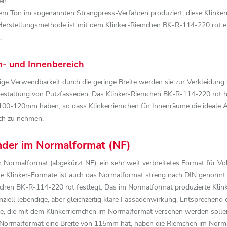
en.
 Ton im sogenannten Strangpress-Verfahren produziert, diese Klinker
Herstellungsmethode ist mit dem Klinker-Riemchen BK-R-114-220 rot ein
.
n- und Innenbereich
eitige Verwendbarkeit durch die geringe Breite werden sie zur Verkleidu
estaltung von Putzfasseden. Das Klinker-Riemchen BK-R-114-220 rot hat
 100-120mm haben, so dass Klinkerriemchen für Innenräume die ideale A
ch zu nehmen.
nder im Normalformat (NF)
Normalformat (abgekürzt NF), ein sehr weit verbreitetes Format für Vol
lle Klinker-Formate ist auch das Normalformat streng nach DIN genormt 
hen BK-R-114-220 rot festlegt. Das im Normalformat produzierte Kli
ziell lebendige, aber gleichzeitig klare Fassadenwirkung. Entsprechen
e, die mit dem Klinkerriemchen im Normalformat versehen werden solle
 im Normalformat eine Breite von 115mm hat, haben die Riemchen im Nor