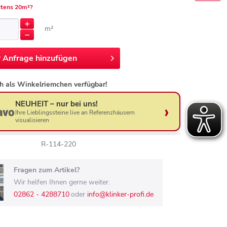
tens 20m²?
m²
r
Anfrage hinzufügen
h als Winkelriemchen verfügbar!
NEUHEIT – nur bei uns!
Ihre Lieblingssteine live an Referenzhäusern
visualisieren
R-114-220
Fragen zum Artikel?
Wir helfen Ihnen gerne weiter.
02862 - 4288710
oder
info@klinker-profi.de