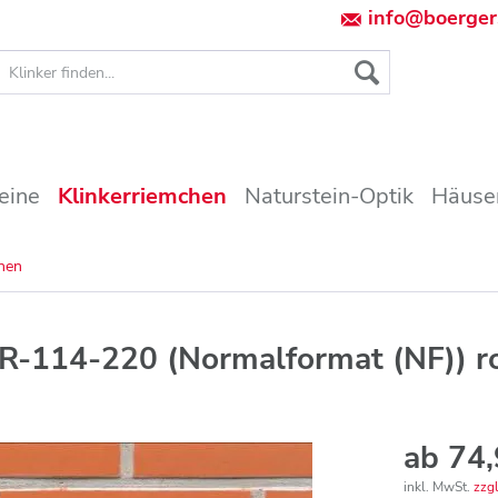
info@boerger
eine
Klinkerriemchen
Naturstein-Optik
Häuser
chen
R-114-220 (Normalformat (NF)) r
ab 74,
inkl. MwSt.
zzg