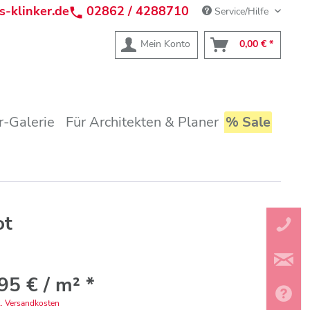
s-klinker.de
02862 / 4288710
Service/Hilfe
Mein Konto
0,00 € *
-Galerie
Für Architekten & Planer
% Sale
ot
95 € / m² *
l. Versandkosten