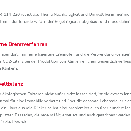
-R-114-220 rot ist das Thema Nachhaltigkeit und Umwelt bei immer meh
fen – die Tonerde wird in der Regel regional abgebaut und muss daher
rne Brennverfahren
 aber durch immer effizientere Brennöfen und die Verwendung weniger 
 die CO2-Bilanz bei der Produktion von Klinkerriemchen wesentlich verbes
 Klinkern.
eltbilanz
er ökologischen Faktoren nicht außer Acht lassen darf, ist die extrem 
inmal für eine Immobilie verbaut und über die gesamte Lebensdauer nic
 ein Haus aus (die Klinker selbst sind problemlos auch über hundert Ja
erputzten Fassaden, die regelmäßig erneuert und auch gestrichen werde
für die Umwelt.