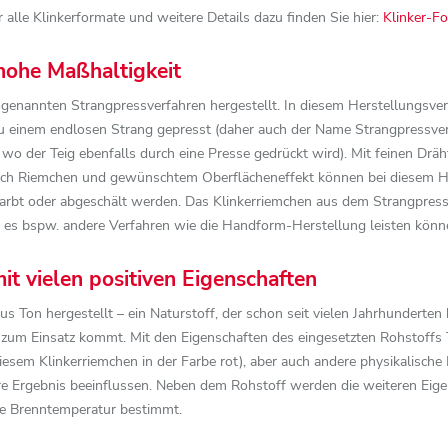
 alle Klinkerformate und weitere Details dazu finden Sie hier:
Klinker-Fo
hohe Maßhaltigkeit
nannten Strangpressverfahren hergestellt. In diesem Herstellungsverfah
u einem endlosen Strang gepresst (daher auch der Name Strangpressverf
, wo der Teig ebenfalls durch eine Presse gedrückt wird). Mit feinen Drä
ach Riemchen und gewünschtem Oberflächeneffekt können bei diesem He
arbt oder abgeschält werden. Das Klinkerriemchen aus dem Strangpres
ls es bspw. andere Verfahren wie die Handform-Herstellung leisten könn
it vielen positiven Eigenschaften
 Ton hergestellt – ein Naturstoff, der schon seit vielen Jahrhunderten 
 zum Einsatz kommt. Mit den Eigenschaften des eingesetzten Rohstoffs 
iesem Klinkerriemchen in der Farbe rot), aber auch andere physikalisch
e Ergebnis beeinflussen. Neben dem Rohstoff werden die weiteren Eig
ie Brenntemperatur bestimmt.