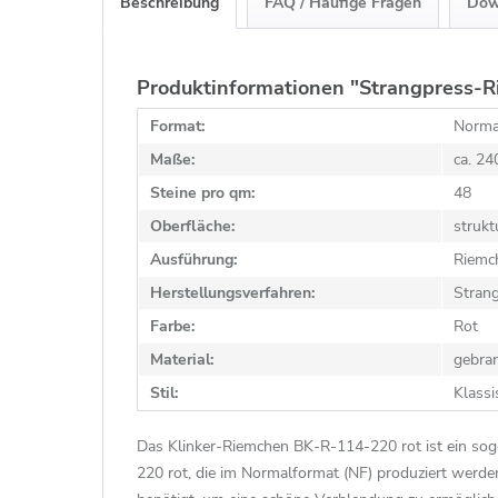
Beschreibung
FAQ / Häufige Fragen
Dow
Produktinformationen "Strangpress-R
Format:
Norma
Maße:
ca. 2
Steine pro qm:
48
Oberfläche:
strukt
Ausführung:
Riemc
Herstellungsverfahren:
Stran
Farbe:
Rot
Material:
gebra
Stil:
Klassi
Das Klinker-Riemchen BK-R-114-220 rot ist ein so
220 rot, die im Normalformat (NF) produziert werd