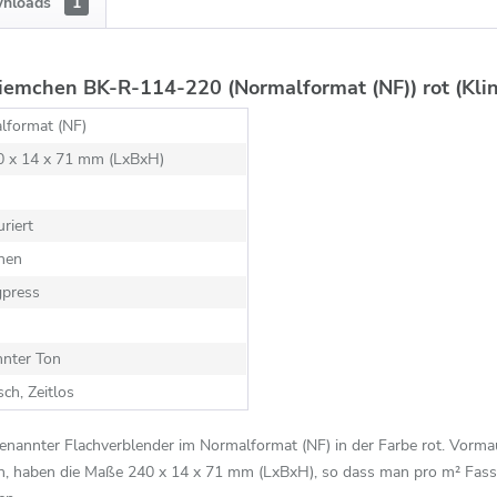
nloads
1
iemchen BK-R-114-220 (Normalformat (NF)) rot (Kli
lformat (NF)
40 x 14 x 71 mm (LxBxH)
uriert
hen
gpress
nnter Ton
sch, Zeitlos
genannter Flachverblender im Normalformat (NF) in der Farbe rot. Vor
en, haben die Maße 240 x 14 x 71 mm (LxBxH), so dass man pro m² Fassa