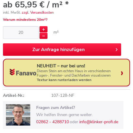
ab 65,95 € / m² *
inkl. MwSt.
zzgl. Versandkosten
Warum mindestens 20m²?
m²
Zur
Anfrage hinzufügen
NEUHEIT – nur bei uns!
Diesen Stein am echten Haus in verschiedenen
Fugen-, Fenster- und Dachfarben visualisieren
Textur kann runterladen werden
Artikel-Nr.:
107-128-NF
Fragen zum Artikel?
Wir helfen Ihnen gerne weiter.
02862 - 4288710
oder
info@klinker-profi.de