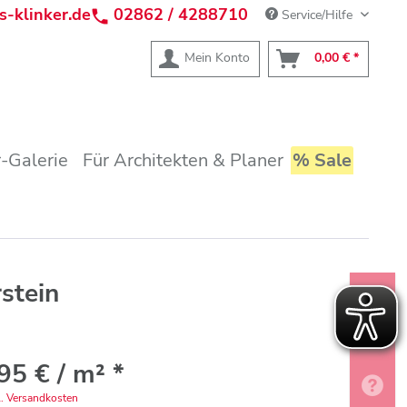
s-klinker.de
02862 / 4288710
Service/Hilfe
Mein Konto
0,00 € *
-Galerie
Für Architekten & Planer
% Sale
stein
95 € / m² *
l. Versandkosten