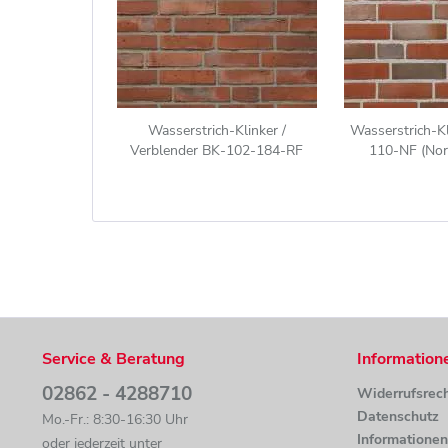
Wasserstrich-Klinker /
Wasserstrich-K
Verblender BK-102-184-RF
110-NF (Nor
(Reichsformat-Klinkerstein (RF))
Klinkerstein (N
rot bunt
Service & Beratung
Information
02862 - 4288710
Widerrufsrec
Datenschutz
Mo.-Fr.: 8:30-16:30 Uhr
Informatione
oder jederzeit unter