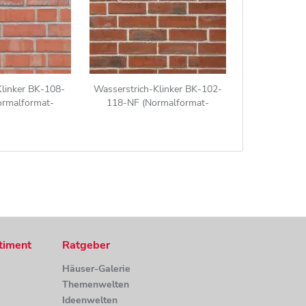
Klinker BK-108-
Wasserstrich-Klinker BK-102-
ormalformat-
118-NF (Normalformat-
(NF)) rot, Kohle
Klinkerstein (NF)) rot-Kohle
timent
Ratgeber
Häuser-Galerie
Themenwelten
Ideenwelten