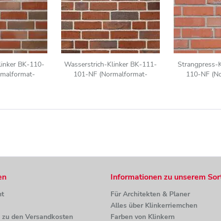
linker BK-110-
Wasserstrich-Klinker BK-111-
Strangpress-
malformat-
101-NF (Normalformat-
110-NF (N
F)) rot - bunt
Klinkerstein (NF)) rot-braun
Klinkerstein 
en
Informationen zu unserem Sor
ht
Für Architekten & Planer
Alles über Klinkerriemchen
n zu den Versandkosten
Farben von Klinkern