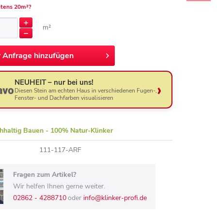
tens 20m²?
m²
r
Anfrage hinzufügen
NEUHEIT – nur bei uns!
Diesen Stein am echten Haus in verschiedenen Fugen-,
Fenster- und Dachfarben visualisieren
hhaltig Bauen - 100% Natur-Klinker
111-117-ARF
Fragen zum Artikel?
Wir helfen Ihnen gerne weiter.
02862 - 4288710
oder
info@klinker-profi.de