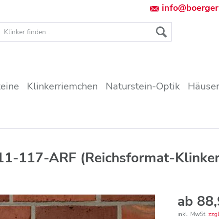
info@boerger
teine
Klinkerriemchen
Naturstein-Optik
Häuser
11-117-ARF (Reichsformat-Klinker
ab 88,
inkl. MwSt.
zzg