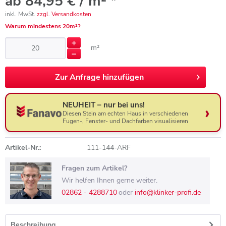
ab 84,95 € / m² *
inkl. MwSt.
zzgl. Versandkosten
Warum mindestens 20m²?
m²
Zur
Anfrage hinzufügen
NEUHEIT – nur bei uns!
Diesen Stein am echten Haus in verschiedenen
Fugen-, Fenster- und Dachfarben visualisieren
Artikel-Nr.:
111-144-ARF
Fragen zum Artikel?
Wir helfen Ihnen gerne weiter.
02862 - 4288710
oder
info@klinker-profi.de
Beschreibung