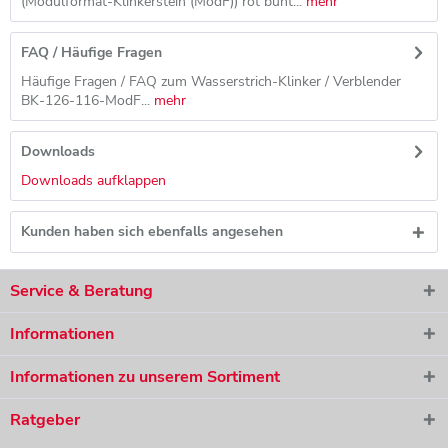
(Modulformat-Klinkerstein (ModF)) rot bunt...
mehr
FAQ / Häufige Fragen
Häufige Fragen / FAQ zum Wasserstrich-Klinker / Verblender
BK-126-116-ModF...
mehr
Downloads
Downloads aufklappen
Kunden haben sich ebenfalls angesehen
Ich habe die
Datenschutzerklärung
gelesen, verstanden und
stimme zu. *
Service & Beratung
Mit * gekennzeichnete Felder sind Pflichtfelder.
Das Angebot ist für Sie selbstverständlich kostenlos und
Informationen
unverbindlich.
Informationen zu unserem Sortiment
Anfrage absenden
Ratgeber