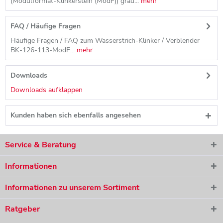
(Modulformat-Klinkerstein (ModF)) grau...
mehr
FAQ / Häufige Fragen
Häufige Fragen / FAQ zum Wasserstrich-Klinker / Verblender
BK-126-113-ModF...
mehr
Downloads
Downloads aufklappen
Kunden haben sich ebenfalls angesehen
Ich habe die
Datenschutzerklärung
gelesen, verstanden und
stimme zu. *
Service & Beratung
Mit * gekennzeichnete Felder sind Pflichtfelder.
Das Angebot ist für Sie selbstverständlich kostenlos und
Informationen
unverbindlich.
Informationen zu unserem Sortiment
Anfrage absenden
Ratgeber