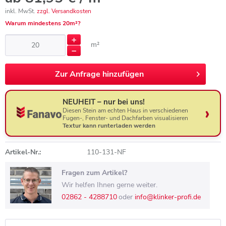
inkl. MwSt.
zzgl. Versandkosten
Warum mindestens 20m²?
m²
Zur
Anfrage hinzufügen
NEUHEIT – nur bei uns!
Diesen Stein am echten Haus in verschiedenen
Fugen-, Fenster- und Dachfarben visualisieren
Textur kann runterladen werden
Artikel-Nr.:
110-131-NF
Fragen zum Artikel?
Wir helfen Ihnen gerne weiter.
02862 - 4288710
oder
info@klinker-profi.de