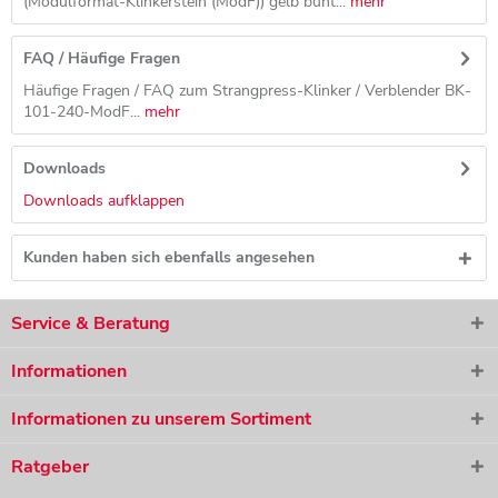
(Modulformat-Klinkerstein (ModF)) gelb bunt...
mehr
FAQ / Häufige Fragen
Häufige Fragen / FAQ zum Strangpress-Klinker / Verblender BK-
101-240-ModF...
mehr
Downloads
Downloads aufklappen
Kunden haben sich ebenfalls angesehen
Ich habe die
Datenschutzerklärung
gelesen, verstanden und
stimme zu. *
Service & Beratung
Mit * gekennzeichnete Felder sind Pflichtfelder.
Das Angebot ist für Sie selbstverständlich kostenlos und
Informationen
unverbindlich.
Informationen zu unserem Sortiment
Anfrage absenden
Ratgeber