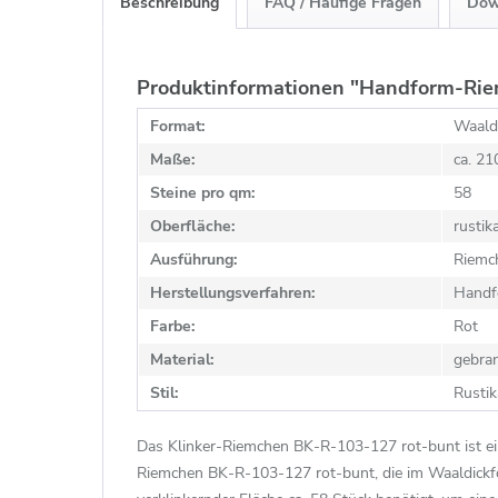
Beschreibung
FAQ / Häufige Fragen
Dow
Produktinformationen "Handform-Rie
Format:
Waald
Maße:
ca. 2
Steine pro qm:
58
Oberfläche:
rustik
Ausführung:
Riemc
Herstellungsverfahren:
Handf
Farbe:
Rot
Material:
gebra
Stil:
Rustik
Das Klinker-Riemchen BK-R-103-127 rot-bunt ist ei
Riemchen BK-R-103-127 rot-bunt, die im Waaldickf