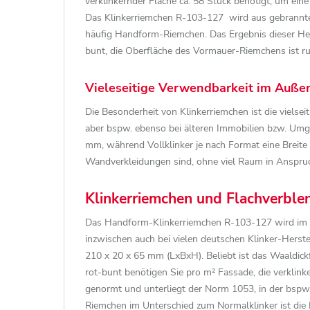
verklinkernder Fläche ca. 58 Stück benötigt, um ei
Das Klinkerriemchen R-103-127 wird aus gebrannte
häufig Handform-Riemchen. Das Ergebnis dieser He
bunt, die Oberfläche des Vormauer-Riemchens ist rus
Vieleseitige Verwendbarkeit im Auße
Die Besonderheit von Klinkerriemchen ist die viels
aber bspw. ebenso bei älteren Immobilien bzw. Umg
mm, während Vollklinker je nach Format eine Breit
Wandverkleidungen sind, ohne viel Raum in Anspru
Klinkerriemchen und Flachverbl
Das Handform-Klinkerriemchen R-103-127 wird im 
inzwischen auch bei vielen deutschen Klinker-Hers
210 x 20 x 65 mm (LxBxH). Beliebt ist das Waaldick
rot-bunt benötigen Sie pro m² Fassade, die verklin
genormt und unterliegt der Norm 1053, in der bspw
Riemchen im Unterschied zum Normalklinker ist die