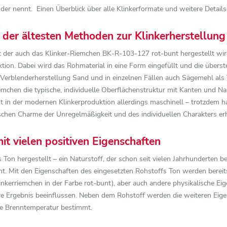
r nennt. Einen Überblick über alle Klinkerformate und weitere Details 
der ältesten Methoden zur Klinkerherstellung
t der auch das Klinker-Riemchen BK-R-103-127 rot-bunt hergestellt wir
ktion. Dabei wird das Rohmaterial in eine Form eingefüllt und die über
Verblenderherstellung Sand und in einzelnen Fällen auch Sägemehl als 
chen die typische, individuelle Oberflächenstruktur mit Kanten und Na
t in der modernen Klinkerproduktion allerdings maschinell – trotzdem 
chen Charme der Unregelmäßigkeit und des individuellen Charakters erh
it vielen positiven Eigenschaften
n hergestellt – ein Naturstoff, der schon seit vielen Jahrhunderten b
t. Mit den Eigenschaften des eingesetzten Rohstoffs Ton werden bereits
nkerriemchen in der Farbe rot-bunt), aber auch andere physikalische E
e Ergebnis beeinflussen. Neben dem Rohstoff werden die weiteren Eig
ie Brenntemperatur bestimmt.