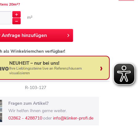
tens 20m²?
m²
r
Anfrage hinzufügen
h als Winkelriemchen verfügbar!
NEUHEIT – nur bei uns!
Ihre Lieblingssteine live an Referenzhäusern
visualisieren
R-103-127
Fragen zum Artikel?
Wir helfen Ihnen gerne weiter.
02862 - 4288710
oder
info@klinker-profi.de