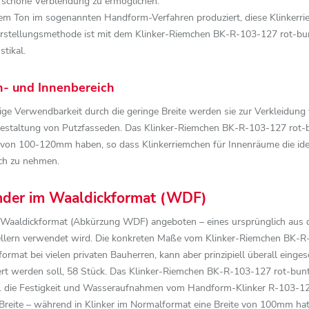
ne schöne Verblendung zu ermöglichen.
m Ton im sogenannten Handform-Verfahren produziert, diese Klinkerri
rstellungsmethode ist mit dem Klinker-Riemchen BK-R-103-127 rot-bunt
tikal.
n- und Innenbereich
eitige Verwendbarkeit durch die geringe Breite werden sie zur Verkleidu
estaltung von Putzfasseden. Das Klinker-Riemchen BK-R-103-127 rot-bun
e von 100-120mm haben, so dass Klinkerriemchen für Innenräume die ide
ch zu nehmen.
ender im Waaldickformat (WDF)
Waaldickformat (Abkürzung WDF) angeboten – eines ursprünglich aus 
tellern verwendet wird. Die konkreten Maße vom Klinker-Riemchen BK-
format bei vielen privaten Bauherren, kann aber prinzipiell überall ei
kert werden soll, 58 Stück. Das Klinker-Riemchen BK-R-103-127 rot-bunt 
. die Festigkeit und Wasseraufnahmen vom Handform-Klinker R-103-127 
 Breite – während in Klinker im Normalformat eine Breite von 100mm ha