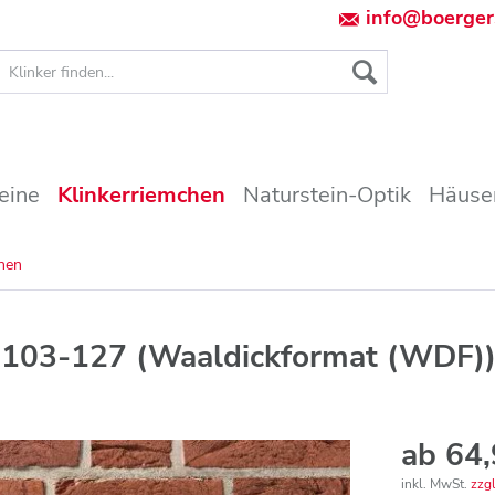
info@boerger
eine
Klinkerriemchen
Naturstein-Optik
Häuser
chen
103-127 (Waaldickformat (WDF)) 
ab 64,
inkl. MwSt.
zzg