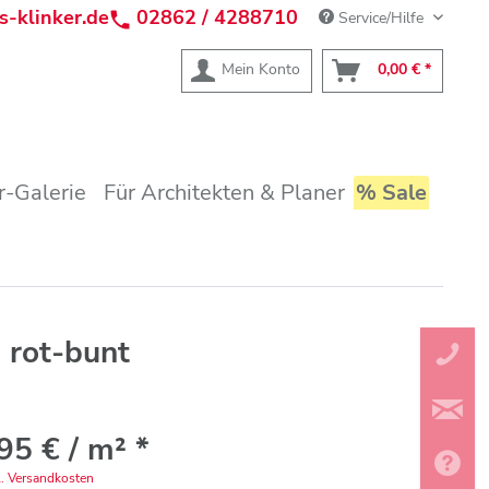
s-klinker.de
02862 / 4288710
Service/Hilfe
Mein Konto
0,00 € *
-Galerie
Für Architekten & Planer
% Sale
rot-bunt
95 € / m² *
l. Versandkosten