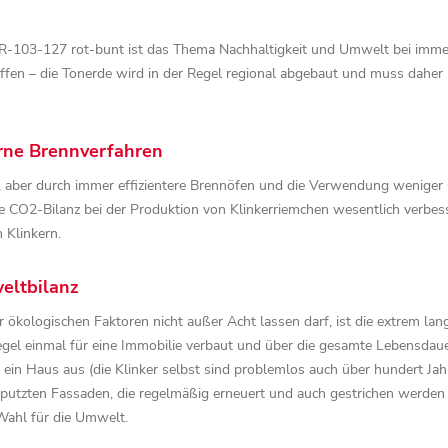
-R-103-127 rot-bunt ist das Thema Nachhaltigkeit und Umwelt bei imm
fen – die Tonerde wird in der Regel regional abgebaut und muss daher
rne Brennverfahren
 aber durch immer effizientere Brennöfen und die Verwendung weniger 
 die CO2-Bilanz bei der Produktion von Klinkerriemchen wesentlich verbes
 Klinkern.
eltbilanz
er ökologischen Faktoren nicht außer Acht lassen darf, ist die extrem 
egel einmal für eine Immobilie verbaut und über die gesamte Lebensdau
 ein Haus aus (die Klinker selbst sind problemlos auch über hundert Ja
erputzten Fassaden, die regelmäßig erneuert und auch gestrichen werde
Wahl für die Umwelt.