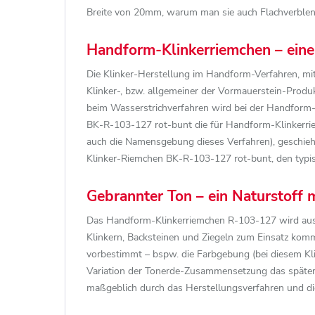
Breite von 20mm, warum man sie auch Flachverblende
Handform-Klinkerriemchen – eine 
Die Klinker-Herstellung im Handform-Verfahren, mi
Klinker-, bzw. allgemeiner der Vormauerstein-Produ
beim Wasserstrichverfahren wird bei der Handform-
BK-R-103-127 rot-bunt die für Handform-Klinkerriem
auch die Namensgebung dieses Verfahren), geschieh
Klinker-Riemchen BK-R-103-127 rot-bunt, den typis
Gebrannter Ton – ein Naturstoff m
Das Handform-Klinkerriemchen R-103-127 wird aus To
Klinkern, Backsteinen und Ziegeln zum Einsatz komm
vorbestimmt – bspw. die Farbgebung (bei diesem Kli
Variation der Tonerde-Zusammensetzung das später
maßgeblich durch das Herstellungsverfahren und d