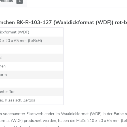
nloads
1
mchen BK-R-103-127 (Waaldickformat (WDF)) rot-bu
ickformat (WDF)
10 x 20 x 65 mm (LxBxH)
al
hen
orm
nnter Ton
al, Klassisch, Zeitlos
n sogenannter Flachverblender im Waaldickformat (WDF) in der Farbe r
ormat (WDF) produziert werden, haben die Maße 210 x 20 x 65 mm (Lx