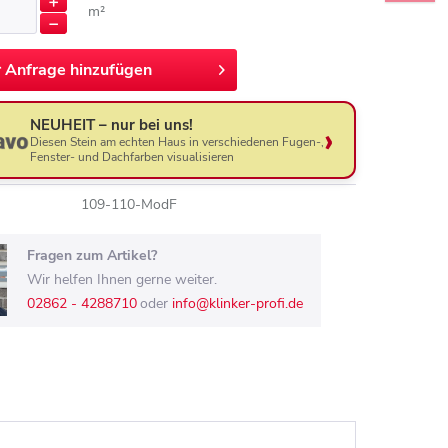
m²
r
Anfrage hinzufügen
NEUHEIT – nur bei uns!
Diesen Stein am echten Haus in verschiedenen Fugen-,
Fenster- und Dachfarben visualisieren
109-110-ModF
Fragen zum Artikel?
Wir helfen Ihnen gerne weiter.
02862 - 4288710
oder
info@klinker-profi.de