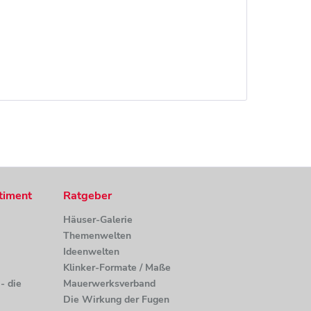
timent
Ratgeber
Häuser-Galerie
Themenwelten
Ideenwelten
Klinker-Formate / Maße
- die
Mauerwerksverband
Die Wirkung der Fugen