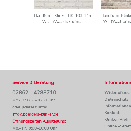
Handform-Klinker BK-103-145-
Handform-Klink
WDF (Waaldickformat-
WF (Waalformat
Klinkerstein (WDF)) beige, braun
(WF)) we
nuanciert
Service & Beratung
Information
02862 - 4288710
Widerrufsrec
Datenschutz
Mo.-Fr.: 8:30-16:30 Uhr
Informatione
oder jederzeit unter
Kontakt
info@boergers-klinker.de
Klinker-Profi
Öffnungszeiten Ausstellung:
Online –Strei
Mo.– Fr.: 9:00–16:00 Uhr