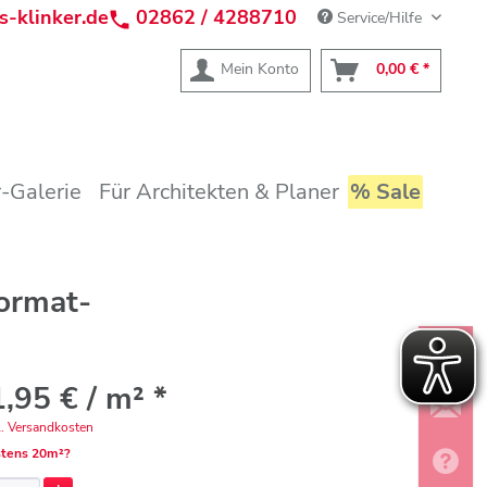
s-klinker.de
02862 / 4288710
Service/Hilfe
Mein Konto
0,00 € *
-Galerie
Für Architekten & Planer
% Sale
ormat-
,95 € / m² *
l. Versandkosten
tens 20m²?