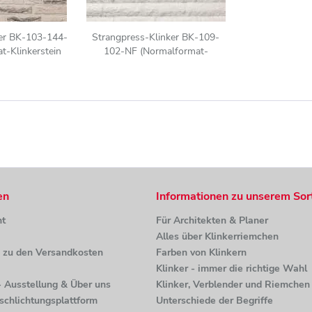
er BK-103-144-
Strangpress-Klinker BK-109-
-Klinkerstein
102-NF (Normalformat-
iß-grau
Klinkerstein (NF)) weiß
en
Informationen zu unserem Sor
ht
Für Architekten & Planer
Alles über Klinkerriemchen
n zu den Versandkosten
Farben von Klinkern
Klinker - immer die richtige Wahl
 - Ausstellung & Über uns
Klinker, Verblender und Riemchen 
tschlichtungsplattform
Unterschiede der Begriffe