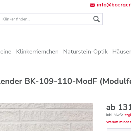
info@boerger
teine
Klinkerriemchen
Naturstein-Optik
Häuser
rblender BK-109-110-ModF (Modulf
ab 131
inkl. MwSt.
zzg
Warum mindes