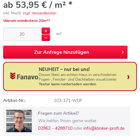
ab 53,95 € / m² *
inkl. MwSt.
zzgl. Versandkosten
Warum mindestens 20m²?
m²
Zur
Anfrage hinzufügen
NEUHEIT – nur bei uns!
Diesen Stein am echten Haus in verschiedenen
Fugen-, Fenster- und Dachfarben visualisieren
Textur kann runterladen werden
Artikel-Nr.:
103-171-WDF
Fragen zum Artikel?
Wir helfen Ihnen gerne weiter.
02862 - 4288710
oder
info@klinker-profi.de