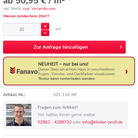
ab 50,95 € / m² *
inkl. MwSt.
zzgl. Versandkosten
Warum mindestens 20m²?
m²
Zur
Anfrage hinzufügen
NEUHEIT – nur bei uns!
Diesen Stein am echten Haus in verschiedenen
Fugen-, Fenster- und Dachfarben visualisieren
Textur kann runterladen werden
Artikel-Nr.:
101-110-NF
Fragen zum Artikel?
Wir helfen Ihnen gerne weiter.
02862 - 4288710
oder
info@klinker-profi.de