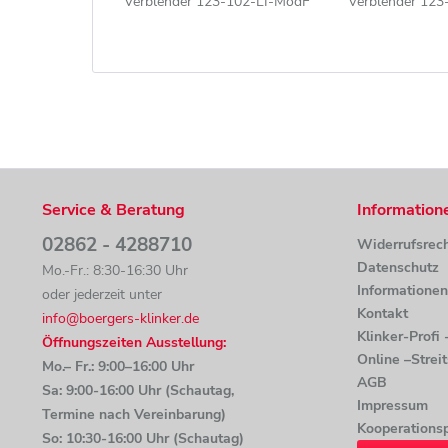
Verblender 123-102-LI-ModF
Verblender 12
beige-sand nuanciert
braun, grau,
nuanc
Service & Beratung
Information
02862 - 4288710
Widerrufsrec
Datenschutz
Mo.-Fr.: 8:30-16:30 Uhr
Informatione
oder jederzeit unter
Kontakt
info@boergers-klinker.de
Klinker-Profi
Öffnungszeiten Ausstellung:
Online –Strei
Mo.– Fr.: 9:00–16:00 Uhr
AGB
Sa: 9:00-16:00 Uhr (Schautag,
Impressum
Termine nach Vereinbarung)
Kooperationsp
So: 10:30-16:00 Uhr (Schautag)