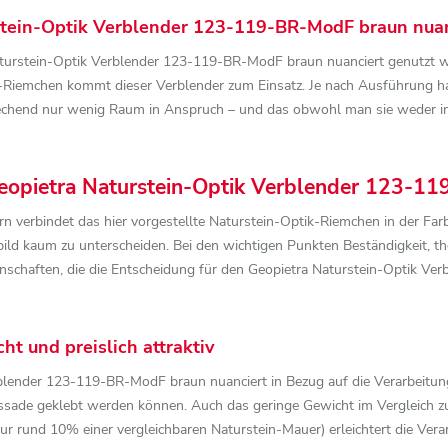
tein-Optik Verblender 123-119-BR-ModF braun nuan
turstein-Optik Verblender 123-119-BR-ModF braun nuanciert genutzt wer
-Riemchen kommt dieser Verblender zum Einsatz. Je nach Ausführung ha
echend nur wenig Raum in Anspruch – und das obwohl man sie weder in 
Geopietra Naturstein-Optik Verblender 123-1
rn verbindet das hier vorgestellte Naturstein-Optik-Riemchen in der Fa
bild kaum zu unterscheiden. Bei den wichtigen Punkten Beständigkeit, th
igenschaften, die die Entscheidung für den Geopietra Naturstein-Optik 
ht und preislich attraktiv
rblender 123-119-BR-ModF braun nuanciert in Bezug auf die Verarbeitung
assade geklebt werden können. Auch das geringe Gewicht im Vergleich z
ur rund 10% einer vergleichbaren Naturstein-Mauer) erleichtert die Ver