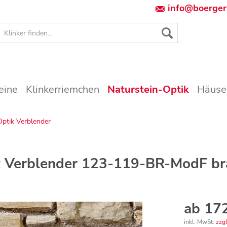
info@boerger
eine
Klinkerriemchen
Naturstein-Optik
Häuse
Optik Verblender
ik Verblender 123-119-BR-ModF b
ab 172
inkl. MwSt.
zzg