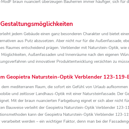
odF braun nuanciert überzeugen Bauherren immer häufiger, sich für die
e Gestaltungsmöglichkeiten
 verleiht jedem Gebäude einen ganz besonderen Charakter und bietet eine
ernativen aus Putz abzusetzen. Aber nicht nur für die Außenfassade, eb
nes Raumes entscheidend prägen. Verblender mit Naturstein-Optik, wie 
 Möglichkeiten, Außenfassaden und Innenräume nach den eigenen Wünsche
llungsverfahren und innovativer Produktentwicklung verzichten zu müss
em Geopietra Naturstein-Optik Verblender 123-119-
 dem mediterranen Raum, die sofort ein Gefühl von Urlaub aufkommen 
bilie und zeitloser Landhaus-Optik mit einer Natursteinfassade. Der G
ignet. Mit der braun nuancierten Farbgebung eignet er sich aber nicht f
nten Bauweise verleiht der Geopietra Naturstein-Optik Verblender 123-
uktionsmethoden kann der Geopietra Naturstein-Optik Verblender 123-1
 verarbeitet werden – ein wichtiger Faktor, denn man bei der Fassadeng