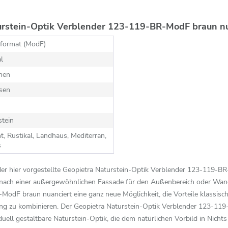
urstein-Optik Verblender 123-119-BR-ModF braun nu
format (ModF)
al
hen
sen
stein
t, Rustikal, Landhaus, Mediterran,
s
 der hier vorgestellte Geopietra Naturstein-Optik Verblender 123-119-
e nach einer außergewöhnlichen Fassade für den Außenbereich oder Wand
odF braun nuanciert eine ganz neue Möglichkeit, die Vorteile klassisch
ng zu kombinieren. Der Geopietra Naturstein-Optik Verblender 123-119-
iduell gestaltbare Naturstein-Optik, die dem natürlichen Vorbild in Nicht