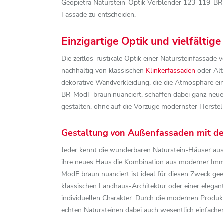
Geopietra Naturstein-Optik Verblender 123-119-BR-M
Fassade zu entscheiden.
Einzigartige Optik und vielfältig
Die zeitlos-rustikale Optik einer Natursteinfassade
nachhaltig von klassischen
Klinkerfassaden
oder Alt
dekorative Wandverkleidung, die die Atmosphäre ei
BR-ModF braun nuanciert, schaffen dabei ganz neue
gestalten, ohne auf die Vorzüge modernster Herste
Gestaltung von Außenfassaden mit d
Jeder kennt die wunderbaren Naturstein-Häuser aus
ihre neues Haus die Kombination aus moderner Immo
ModF braun nuanciert ist ideal für diesen Zweck gee
klassischen Landhaus-Architektur oder einer elega
individuellen Charakter. Durch die modernen Prod
echten Natursteinen dabei auch wesentlich einfacher