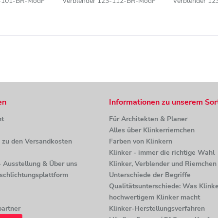
3-101-BR-ModF
Verblender 123-112-BR-ModF
Verblender 1
 beige-sand
braun, grau, beige-sand
braun, beige 
iert
nuanciert
en
Informationen zu unserem Sor
ht
Für Architekten & Planer
Alles über Klinkerriemchen
n zu den Versandkosten
Farben von Klinkern
Klinker - immer die richtige Wahl
 - Ausstellung & Über uns
Klinker, Verblender und Riemchen 
tschlichtungsplattform
Unterschiede der Begriffe
Qualitätsunterschiede: Was Klinke
hochwertigem Klinker macht
artner
Klinker-Herstellungsverfahren