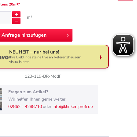
tens 20m²?
m²
r
Anfrage hinzufügen
NEUHEIT – nur bei uns!
Ihre Lieblingssteine live an Referenzhäusern
visualisieren
123-119-BR-ModF
Fragen zum Artikel?
Wir helfen Ihnen gerne weiter.
02862 - 4288710
oder
info@klinker-profi.de