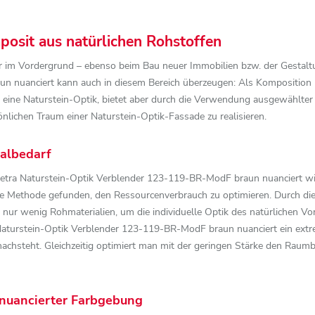
posit aus natürlichen Rohstoffen
hr im Vordergrund – ebenso beim Bau neuer Immobilien bzw. der Gestal
nuanciert kann auch in diesem Bereich überzeugen: Als Komposition nat
r eine Naturstein-Optik, bietet aber durch die Verwendung ausgewählter
nlichen Traum einer Naturstein-Optik-Fassade zu realisieren.
ialbedarf
pietra Naturstein-Optik Verblender 123-119-BR-ModF braun nuanciert wir
e Methode gefunden, den Ressourcenverbrauch zu optimieren. Durch die v
nur wenig Rohmaterialien, um die individuelle Optik des natürlichen Vorb
aturstein-Optik Verblender 123-119-BR-ModF braun nuanciert ein extre
 nachsteht. Gleichzeitig optimiert man mit der geringen Stärke den Rau
 nuancierter Farbgebung