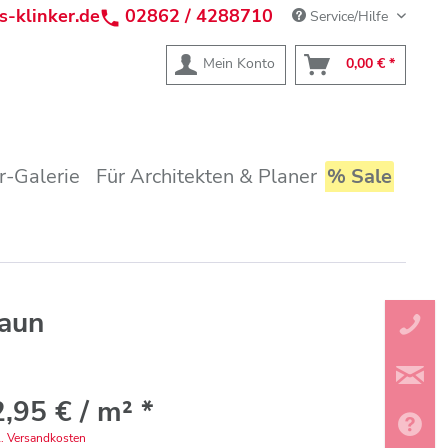
s-klinker.de
02862 / 4288710
Service/Hilfe
Mein Konto
0,00 € *
r-Galerie
Für Architekten & Planer
% Sale
raun
,95 € / m² *
l. Versandkosten