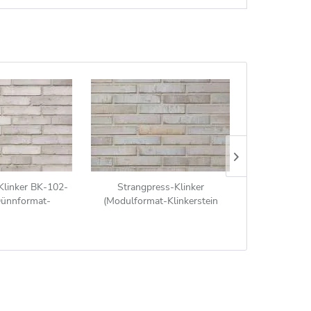
Klinker BK-102-
Strangpress-Klinker
Wasserstr
ünnformat-
(Modulformat-Klinkerstein
Verblender 
in (DF)) grau
(ModF)) BK-108-114-ModF
(Modulform
grau-braun
(ModF))