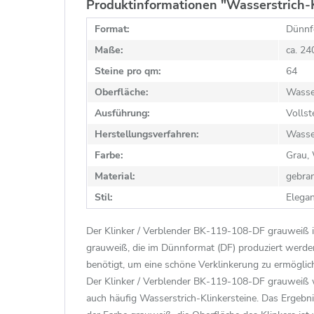
Produktinformationen "Wasserstrich-
Format:
Dünnf
Maße:
ca. 2
Steine pro qm:
64
Oberfläche:
Wasse
Ausführung:
Vollst
Herstellungsverfahren:
Wasse
Farbe:
Grau,
Material:
gebra
Stil:
Elega
Der Klinker / Verblender BK-119-108-DF grauweiß is
grauweiß, die im Dünnformat (DF) produziert werde
benötigt, um eine schöne Verklinkerung zu ermöglic
Der Klinker / Verblender BK-119-108-DF grauweiß w
auch häufig Wasserstrich-Klinkersteine. Das Ergebn