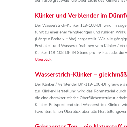
der Farbe grauweiß, die Oberfläche des Klinkers ist 
Klinker und Verblender im Dünnf
Der Wasserstrich-Klinker 119-108-DF wird im sog
führt zu einer eher feingliedrigen und ruhigen Wi
(Länge x Breite x Höhe) hergestellt. Wie alle gäng
Festigkeit und Wasseraufnahmen vom Klinker / Ve
Klinker 119-108-DF 64 Steine pro m² Fassade, die ve
Überblick
.
Wasserstrich-Klinker – gleichmäßi
Der Klinker / Verblender BK-119-108-DF grauweiß ist
zur Klinker-Herstellung wird das Rohmaterial durch
die eine charakteristische Oberflächenstruktur erhal
Klinker. Entsprechend sind Wasserstrich-Klinker, w
Favoriten. Einen Überblick über alle Herstellungsver
Gebrannter Ton – ein Naturstoff m