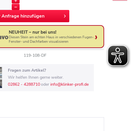
r
Anfrage hinzufügen
NEUHEIT – nur bei uns!
Diesen Stein am echten Haus in verschiedenen Fugen-,
Fenster- und Dachfarben visualisieren
119-108-DF
Fragen zum Artikel?
Wir helfen Ihnen gerne weiter.
02862 - 4288710
oder
info@klinker-profi.de