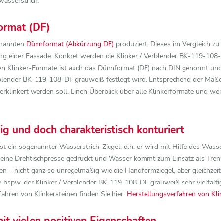
wasserstrich.
ormat (DF)
enannten
Dünnformat (Abkürzung DF)
produziert. Dieses im Vergleich z
rkung einer Fassade. Konkret werden die Klinker / Verblender BK-119-
igen Klinker-Formate ist auch das Dünnformat (DF) nach DIN genormt und 
rblender BK-119-108-DF grauweiß festlegt wird. Entsprechend der Maß
rklinkert werden soll. Einen Überblick über alle Klinkerformate und weit
g und doch charakteristisch konturiert
 ein sogenannter Wasserstrich-Ziegel, d.h. er wird mit Hilfe des Wasse
 eine Drehtischpresse gedrückt und Wasser kommt zum Einsatz als Trennm
ten – nicht ganz so unregelmäßig wie die Handformziegel, aber gleichzei
ie bspw. der Klinker / Verblender BK-119-108-DF grauweiß sehr vielfälti
fahren von Klinkersteinen finden Sie hier:
Herstellungsverfahren von Kli
it vielen positiven Eigenschaften