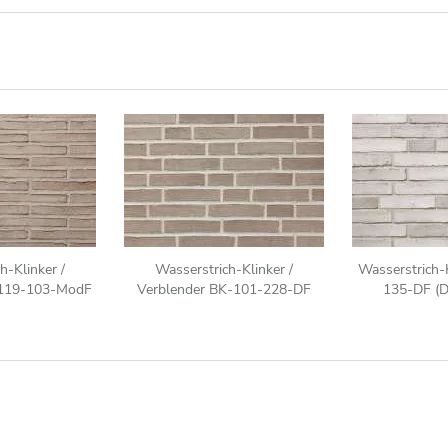
h-Klinker /
Wasserstrich-Klinker /
Wasserstrich-
-119-103-ModF
Verblender BK-101-228-DF
135-DF (D
Klinkerstein
(Dünnformat-Klinkerstein (DF))
Klinkerste
rau bunt
grau bunt