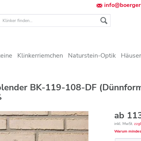
info@boerger
teine
Klinkerriemchen
Naturstein-Optik
Häuser
rblender BK-119-108-DF (Dünnfor
ß
ab 113
inkl. MwSt.
zzg
Warum mindes