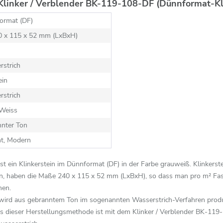
Klinker / Verblender BK-119-108-DF (Dünnformat-Kli
ormat (DF)
40 x 115 x 52 mm (LxBxH)
rstrich
ein
rstrich
 Weiss
nnter Ton
nt, Modern
t ein Klinkerstein im Dünnformat (DF) in der Farbe grauweiß. Klinkers
n, haben die Maße 240 x 115 x 52 mm (LxBxH), so dass man pro m² Fass
hen.
ird aus gebranntem Ton im sogenannten Wasserstrich-Verfahren produzi
is dieser Herstellungsmethode ist mit dem Klinker / Verblender BK-119