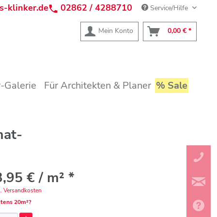
s-klinker.de
02862 / 4288710
Service/Hilfe
Mein Konto
0,00 € *
-Galerie
Für Architekten & Planer
% Sale
mat-
,95 € / m² *
l. Versandkosten
tens 20m²?