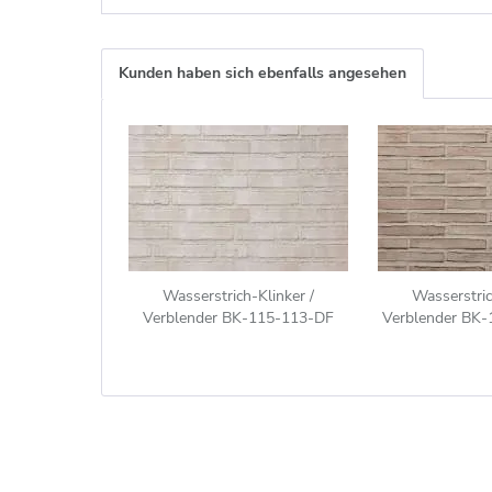
Kunden haben sich ebenfalls angesehen
Wasserstrich-Klinker /
Wasserstric
Verblender BK-115-113-DF
Verblender BK
(Dünnformat-Klinkerstein (DF))
(Modulformat-
weiß grau
(ModF)) g