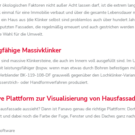
er ökologischen Faktoren nicht außer Acht lassen darf, ist die extrem l
l einmal für eine Immobilie verbaut und über die gesamte Lebensdauer 
 ein Haus aus (die Klinker selbst sind problemlos auch über hundert Ja
rputzten Fassaden, die regelmäßig erneuert und auch gestrichen werden 
e Wahl für die Umwelt.
gfähige Massivklinker
, sind massive Klinkersteine, die auch im Innern voll ausgefüllt sind. Im
eit leistungsfähiger (bspw. wenn man etwas durch Bohren befestigen möc
 / Verblender BK-119-108-DF grauweiß gegenüber den Lochklinker-Varianten
serstrich- oder Handformverfahren produziert.
ive Plattform zur Visualisierung von Hausfassa
Hausfassade aussieht? Dann ist Fanavo genau die richtige Plattform: Do
rkt und dabei noch die Farbe der Fuge, Fenster und des Daches ganz n
Software