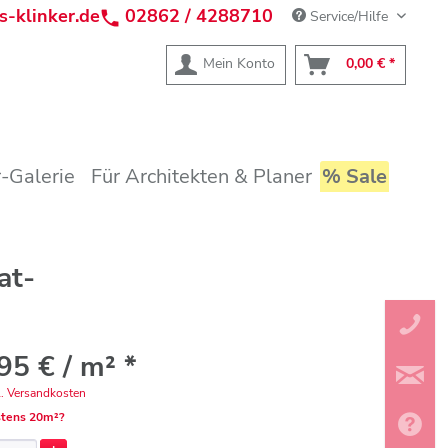
s-klinker.de
02862 / 4288710
Service/Hilfe
Mein Konto
0,00 € *
-Galerie
Für Architekten & Planer
% Sale
at-
95 € / m² *
l. Versandkosten
tens 20m²?