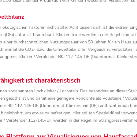
 die CO2-Bilanz bei der Produktion von Klinkern wesentlich verbessern kö
eltbilanz
r ökologischen Faktoren nicht außer Acht lassen darf, ist die extrem l
(DF)) anthrazit braun bunt. Klinkersteine werden in der Regel einmal f
einer durchschnittlichen Nutzungsdauer von 50 Jahren für ein Haus aus
ch einmal die CO2- bzw. die Umweltbilanz. Im Vergleich zu verputzten F
angpress-Klinker / Verblender BK-112-145-DF (Dünnformat-Klinkerstein 
higkeit ist charakteristisch
en sogenannten Lochklinker / Lochstein. Das besondere an dieser Steinf
ren gelocht ist und damit eine geringere Rohdichte als Vollsteine / Vollkli
er BK-112-145-DF (Dünnformat-Klinkerstein (DF)) anthrazit braun bunt g
hineinbohrt, um etwas zu befestigen. Hier sollten Spezialdübel verwen
er / Verblender 112-145-DF werden in der Regel im Strangpressverfahren
ive Plattform zur Visualisierung von Hausfassa