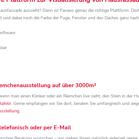
Hausfassade aussieht? Dann ist Fanavo genau die richtige Plattform: Do
rkt und dabei noch die Farbe der Fuge, Fenster und des Daches ganz n
Software
sbar
Riemchenausstellung auf über 3000m²
enn man einen Klinker oder ein Riemchen live sieht, den Stein in der Ha
tafeln
. Gerne empfangen wir Sie dort, beraten Sie umfangreich und zeigen
sstellung
.
telefonisch oder per E-Mail
nstige Beratung wünschen – wir stehen Ihnen natürlich jederzeit gerne