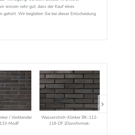
wir wissen sehr gut, dass der Kauf eines
 gehört. Wir begleiten Sie bei dieser Entscheidung
nker / Verblender
Wasserstrich-Klinker BK-112-
Strangpress-Kl
133-ModF
118-DF (Dünnformat-
BK-112-146-
t-Klinkerstein
Klinkerstein (DF)) schwarz -
Klinkerstein (