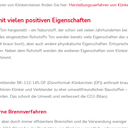
ren von Klinkersteinen finden Sie hier:
Herstellungsverfahren von Klink
it vielen positiven Eigenschaften
n hergestellt – ein Naturstoff, der schon seit vielen Jahrhunderten bei
es eingesetzten Rohstoffs Ton werden bereits viele Eigenschaften des 
it braun bunt), aber auch andere physikalische Eigenschaften. Entsprec
n. Neben dem Rohstoff werden die weiteren Eigenschaften vom Klinker
stimmt.
Verblender BK-112-145-DF (Dünnformat-Klinkerstein (DF)) anthrazit bra
hören Klinker und Verblender zu eher umweltfreundlichen Baustoffen – 
rden. Das schont die Umwelt und verbessert die CO2-Bilanz.
rne Brennverfahren
 aber durch immer effizientere Brennöfen und die Verwendung weniger 