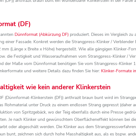
DF)) anthrazit braun bunt ein wunderbarer Klinkerstein in der Farbe an
ormat (DF)
nannten
Dünnformat (Abkürzung DF)
produziert. Dieses im Vergleich zu
kung einer Fassade. Konkret werden die Strangpress-Klinker / Verblende
 mm (Länge x Breite x Höhe) hergestellt. Wie alle gängigen Klinker-Fo
bspw. die Festigkeit und Wasseraufnahmen vom Strangpress-Klinker / V
chend der Maße vom Dünnformat benötigen Sie vom Strangpress-Klinker 
linkerformate und weitere Details dazu finden Sie hier:
Klinker-Formate i
tigkeit wie kein anderer Klinkerstein
 (Dünnformat-Klinkerstein (DF)) anthrazit braun bunt wird im Strangpr
das Rohmaterial unter Druck zu einem endlosen Strang gepresst (daher 
duktion von Spritzgebäck, wo der Teig ebenfalls durch eine Presse gedrü
en. Je nach Klinker und gewünschtem Oberflächeneffekt können bei di
rbt oder abgeschält werden. Die Klinker aus dem Strangpressverfahren,
aun bunt, zeichnen sich durch hohe Masshaltigkeit aus, als es bspw. an