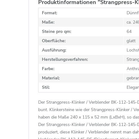
Produktinformationen "Strangpress-Kl
Format:
Dünnf
Maße:
ca. 2
Steine pro qm:
64
Oberfläche:
glatt
Ausführung:
Lochst
Herstellungsverfahren:
Stran
Farbe:
Anthra
Material:
gebra
Stil:
Elega
Der Strangpress-Klinker / Verblender BK-112-145-DF 
bunt. Klinkersteine wie der Strangpress-Klinker / 
haben die Maße 240 x 115 x 52 mm (LxBxH), so dass
Der Strangpress-Klinker / Verblender BK-112-145-D
produziert, diese Klinker / Verblender nennt man da