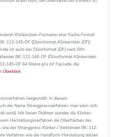
thrazit braun bunt, die Oberfläche des Klinkers ist
 anderen Klinkerstein-Formaten eher flache Format
r BK-112-145-DF (Dünnformat-Klinkerstein (DF))
rmate ist auch das Dünnformat (DF) nach DIN
erblender BK-112-145-DF (Dünnformat-Klinkerstein
112-145-DF 64 Steine pro m² Fassade, die
m Überblick
.
essverfahren hergestellt. In diesem
auch der Name Strangpressverfahren; man kann sich
ckt wird). Mit feinen Drähten werden die Klinker-
esem Herstellungsverfahren die Oberflächen des
 wie der Strangpress-Klinker / Verblender BK-112-
dere Verfahren wie die Handform-Herstellung leisten