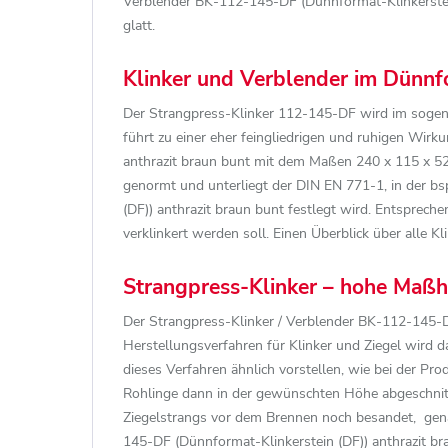
Verblender BK-112-145-DF (Dünnformat-Klinkerstein (
glatt.
Klinker und Verblender im Dünnf
Der Strangpress-Klinker 112-145-DF wird im soge
führt zu einer eher feingliedrigen und ruhigen Wir
anthrazit braun bunt mit dem Maßen 240 x 115 x 52
genormt und unterliegt der DIN EN 771-1, in der 
(DF)) anthrazit braun bunt festlegt wird. Entspre
verklinkert werden soll. Einen Überblick über alle K
Strangpress-Klinker – hohe Maßhal
Der Strangpress-Klinker / Verblender BK-112-145-DF
Herstellungsverfahren für Klinker und Ziegel wird 
dieses Verfahren ähnlich vorstellen, wie bei der Pro
Rohlinge dann in der gewünschten Höhe abgeschnitt
Ziegelstrangs vor dem Brennen noch besandet, gena
145-DF (Dünnformat-Klinkerstein (DF)) anthrazit br