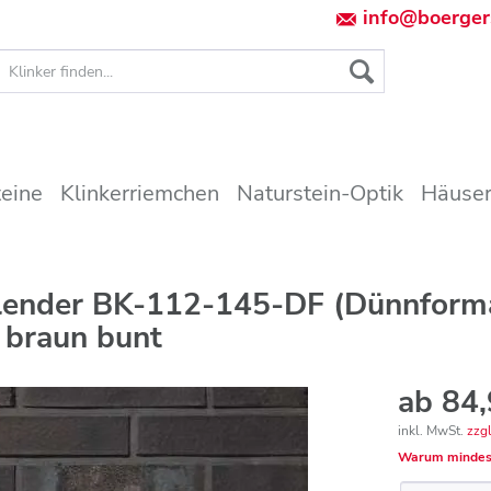
info@boerger
teine
Klinkerriemchen
Naturstein-Optik
Häuser
blender BK-112-145-DF (Dünnform
t braun bunt
ab 84,
inkl. MwSt.
zzg
Warum mindes