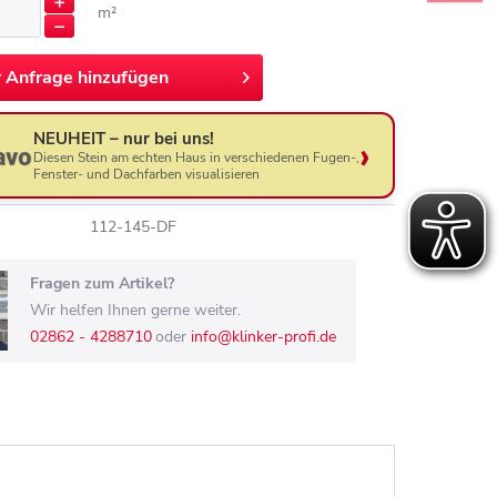
m²
r
Anfrage hinzufügen
NEUHEIT – nur bei uns!
Diesen Stein am echten Haus in verschiedenen Fugen-,
Fenster- und Dachfarben visualisieren
112-145-DF
Fragen zum Artikel?
Wir helfen Ihnen gerne weiter.
02862 - 4288710
oder
info@klinker-profi.de