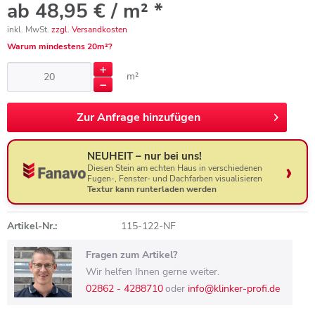
ab 48,95 € / m² *
inkl. MwSt.
zzgl. Versandkosten
Warum mindestens 20m²?
m²
Zur
Anfrage hinzufügen
NEUHEIT – nur bei uns!
Diesen Stein am echten Haus in verschiedenen
Fugen-, Fenster- und Dachfarben visualisieren
Textur kann runterladen werden
Artikel-Nr.:
115-122-NF
Fragen zum Artikel?
Wir helfen Ihnen gerne weiter.
02862 - 4288710
oder
info@klinker-profi.de