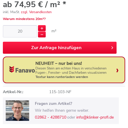
ab 74,95 € / m² *
inkl. MwSt.
zzgl. Versandkosten
Warum mindestens 20m²?
m²
Zur
Anfrage hinzufügen
NEUHEIT – nur bei uns!
Diesen Stein am echten Haus in verschiedenen
Fugen-, Fenster- und Dachfarben visualisieren
Textur kann runterladen werden
Artikel-Nr.:
115-103-NF
Fragen zum Artikel?
Wir helfen Ihnen gerne weiter.
02862 - 4288710
oder
info@klinker-profi.de