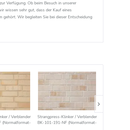
 zur Verfügung. Ob beim Besuch in unserer
wir wissen sehr gut, dass der Kauf eines
 gehört. Wir begleiten Sie bei dieser Entscheidung
nker / Verblender
Strangpress-Klinker / Verblender
Strangpress
 (Normalformat-
BK-101-191-NF (Normalformat-
187-NF (
(NF)) beige bunt
Klinkerstein (NF)) beige weiß
Klinkerstein