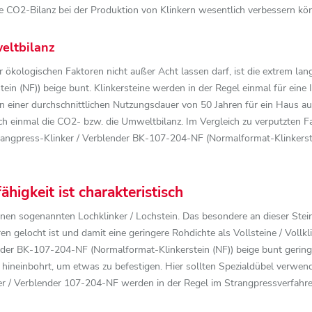
 die CO2-Bilanz bei der Produktion von Klinkern wesentlich verbessern kö
eltbilanz
r ökologischen Faktoren nicht außer Acht lassen darf, ist die extrem l
n (NF)) beige bunt. Klinkersteine werden in der Regel einmal für eine
einer durchschnittlichen Nutzungsdauer von 50 Jahren für ein Haus aus
ch einmal die CO2- bzw. die Umweltbilanz. Im Vergleich zu verputzten F
rangpress-Klinker / Verblender BK-107-204-NF (Normalformat-Klinkerste
higkeit ist charakteristisch
en sogenannten Lochklinker / Lochstein. Das besondere an dieser Steinf
ren gelocht ist und damit eine geringere Rohdichte als Vollsteine / Vollkli
er BK-107-204-NF (Normalformat-Klinkerstein (NF)) beige bunt geringer 
hineinbohrt, um etwas zu befestigen. Hier sollten Spezialdübel verwen
er / Verblender 107-204-NF werden in der Regel im Strangpressverfahren