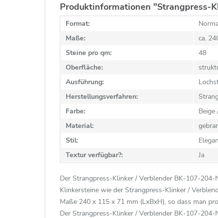
Produktinformationen "Strangpress-Kl
Format:
Norma
Maße:
ca. 2
Steine pro qm:
48
Oberfläche:
strukt
Ausführung:
Lochst
Herstellungsverfahren:
Stran
Farbe:
Beige 
Material:
gebra
Stil:
Elegan
Textur verfügbar?:
Ja
Der Strangpress-Klinker / Verblender BK-107-204-NF
Klinkersteine wie der Strangpress-Klinker / Verble
Maße 240 x 115 x 71 mm (LxBxH), so dass man pro m
Der Strangpress-Klinker / Verblender BK-107-204-