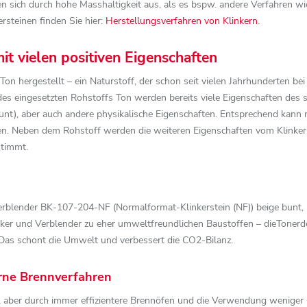
nen sich durch hohe Masshaltigkeit aus, als es bspw. andere Verfahren 
rsteinen finden Sie hier:
Herstellungsverfahren von Klinkern
.
it vielen positiven Eigenschaften
n hergestellt – ein Naturstoff, der schon seit vielen Jahrhunderten bei
es eingesetzten Rohstoffs Ton werden bereits viele Eigenschaften des 
unt), aber auch andere physikalische Eigenschaften. Entsprechend kann 
n. Neben dem Rohstoff werden die weiteren Eigenschaften vom Klinker
stimmt.
Verblender BK-107-204-NF (Normalformat-Klinkerstein (NF)) beige bunt
ker und Verblender zu eher umweltfreundlichen Baustoffen – dieTonerd
 Das schont die Umwelt und verbessert die CO2-Bilanz.
rne Brennverfahren
 aber durch immer effizientere Brennöfen und die Verwendung weniger 