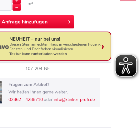
m²
r
Anfrage hinzufügen
NEUHEIT – nur bei uns!
Diesen Stein am echten Haus in verschiedenen Fugen-,
Fenster- und Dachfarben visualisieren
Textur kann runterladen werden
107-204-NF
Fragen zum Artikel?
Wir helfen Ihnen gerne weiter.
02862 - 4288710
oder
info@klinker-profi.de