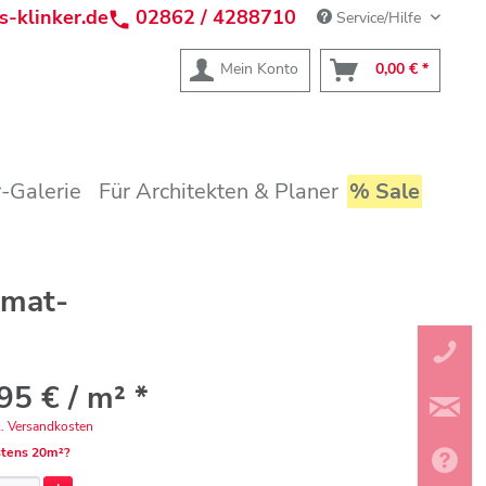
s-klinker.de
02862 / 4288710
Service/Hilfe
Mein Konto
0,00 € *
-Galerie
Für Architekten & Planer
% Sale
rmat-
95 € / m² *
l. Versandkosten
tens 20m²?