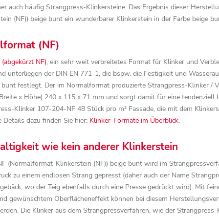
her auch häufig Strangpress-Klinkersteine. Das Ergebnis dieser Herstel
 (NF)) beige bunt ein wunderbarer Klinkerstein in der Farbe beige bunt,
lformat (NF)
 (abgekürzt NF)
, ein sehr weit verbreitetes Format für Klinker und Verbl
d unterliegen der DIN EN 771-1, die bspw. die Festigkeit und Wassera
 bunt festlegt. Der im Normalformat produzierte Strangpress-Klinker 
 Breite x Höhe) 240 x 115 x 71 mm und sorgt damit für eine tendenziell l
ess-Klinker 107-204-NF 48 Stück pro m² Fassade, die mit dem Klinkers
 Details dazu finden Sie hier:
Klinker-Formate im Überblick
.
tigkeit wie kein anderer Klinkerstein
 (Normalformat-Klinkerstein (NF)) beige bunt wird im Strangpressverfa
Druck zu einem endlosen Strang gepresst (daher auch der Name Strangpr
tzgebäck, wo der Teig ebenfalls durch eine Presse gedrückt wird). Mit fe
und gewünschtem Oberflächeneffekt können bei diesem Herstellungsverf
rden. Die Klinker aus dem Strangpressverfahren, wie der Strangpress