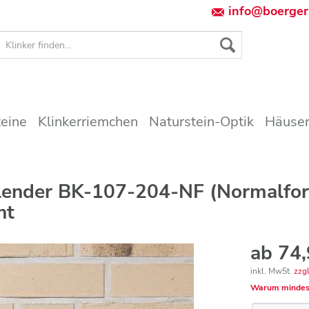
info@boerger
teine
Klinkerriemchen
Naturstein-Optik
Häuser
blender BK-107-204-NF (Normalfo
nt
ab 74,
inkl. MwSt.
zzg
Warum mindes