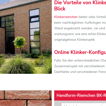
Die Vorteile von Klink
Blick
Klinkerriemchen
bieten viele Vortei
beim nachträglichen Aufbringen mu
Wand angebracht werden, sie sind 
wartungsarm wie eine echte Klinker
originalgetreue Klinkeroptik.
Online Klinker-Konfig
Falls Sie den unterschiedlichen Ch
Zusammenspiel mit verschiedenen F
Dachfarbe und verschiedenen Fens
wollen, dann sollten Sie unseren
O
ausprobieren.
Handform-Riemchen BK-R