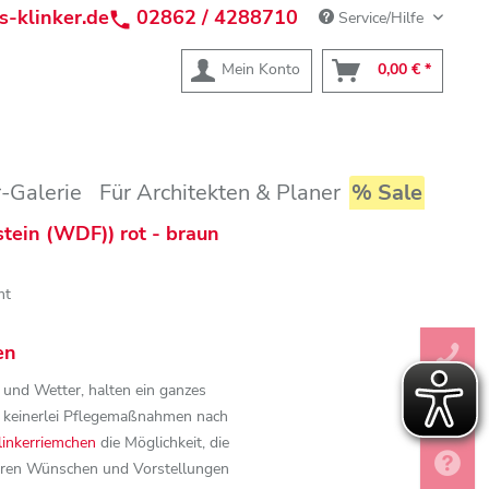
s-klinker.de
02862 / 4288710
Service/Hilfe
Mein Konto
0,00 € *
-Galerie
Für Architekten & Planer
% Sale
ein (WDF)) rot - braun
mt
en
 und Wetter, halten ein ganzes
l keinerlei Pflegemaßnahmen nach
linkerriemchen
die Möglichkeit, die
hren Wünschen und Vorstellungen