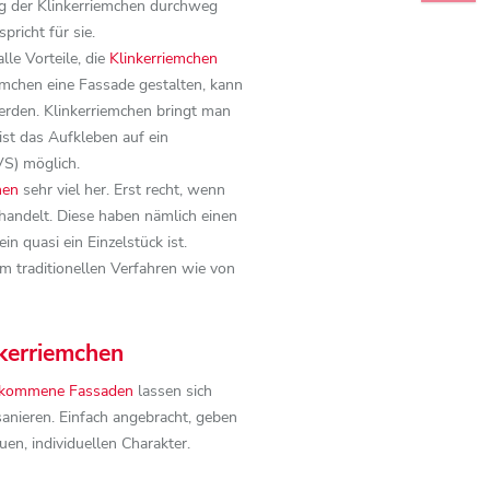
ung der Klinkerriemchen durchweg
pricht für sie.
le Vorteile, die
Klinkerriemchen
emchen eine Fassade gestalten, kann
erden. Klinkerriemchen bringt man
 ist das Aufkleben auf ein
) möglich.
hen
sehr viel her. Erst recht, wenn
handelt. Diese haben nämlich einen
in quasi ein Einzelstück ist.
 traditionellen Verfahren wie von
kerriemchen
 gekommene Fassaden
lassen sich
anieren. Einfach angebracht, geben
en, individuellen Charakter.