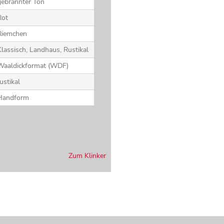
gebrannter Ton
Rot
Riemchen
Klassisch, Landhaus, Rustikal
Waaldickformat (WDF)
ustikal
Handform
Zum Klinker