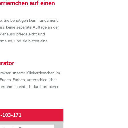
erriemchen auf einen
le. Sie benötigen kein Fundament,
ss keine separate Auflage an der
genauso pflegeleicht und
mauer, und sie bieten eine
urator
arakter unserer Klinkerriemchen im
ugen-Farben, unterschiedlicher
terrahmen einfach durchprobieren
nline-Klinker-Konfigurator
einmal
-103-171