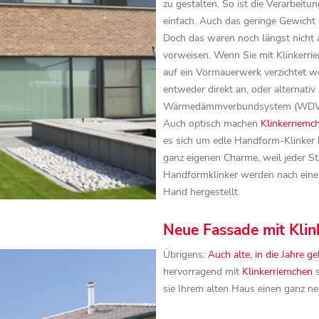
zu gestalten. So ist die Verarbeit
einfach. Auch das geringe Gewicht s
Doch das waren noch längst nicht al
vorweisen. Wenn Sie mit Klinkerri
auf ein Vormauerwerk verzichtet w
entweder direkt an, oder alternativ
Wärmedämmverbundsystem (WDVS
Auch optisch machen
Klinkerriemc
es sich um edle Handform-Klinker 
ganz eigenen Charme, weil jeder Ste
Handformklinker werden nach einem
Hand hergestellt.
Neue Fassade mit Klin
Übrigens:
Auch alte, in die Jahre
hervorragend mit
Klinkerriemchen
s
sie Ihrem alten Haus einen ganz neu